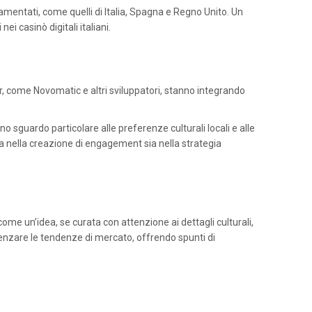
lamentati, come quelli di Italia, Spagna e Regno Unito. Un
ei casinò digitali italiani.
er, come Novomatic e altri sviluppatori, stanno integrando
o sguardo particolare alle preferenze culturali locali e alle
ia nella creazione di engagement sia nella strategia
me un’idea, se curata con attenzione ai dettagli culturali,
uenzare le tendenze di mercato, offrendo spunti di