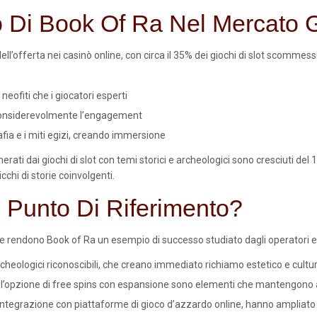
o Di Book Of Ra Nel Mercato 
ll’offerta nei casinò online, con circa il
35%
dei giochi di slot scommessi 
eofiti che i giocatori esperti
considerevolmente l’engagement
fia e i miti egizi, creando immersione
generati dai giochi di slot con temi storici e archeologici sono cresciuti del
cchi di storie coinvolgenti.
Punto Di Riferimento?
he rendono Book of Ra un esempio di successo studiato dagli operatori e 
rcheologici riconoscibili, che creano immediato richiamo estetico e cultur
e l’opzione di free spins con espansione sono elementi che mantengono a
integrazione con piattaforme di gioco d’azzardo online, hanno ampliato la