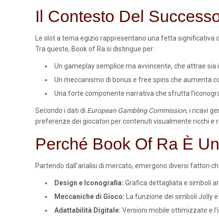
Il Contesto Del Success
Le slot a tema egizio rappresentano una fetta significativa de
Tra queste, Book of Ra si distingue per:
Un gameplay semplice ma avvincente, che attrae sia i n
Un meccanismo di bonus e free spins che aumenta 
Una forte componente narrativa che sfrutta l’iconogra
Secondo i dati di
European Gambling Commission
, i ricavi 
preferenze dei giocatori per contenuti visualmente ricchi e ri
Perché Book Of Ra È Un 
Partendo dall’analisi di mercato, emergono diversi fattori c
Design e Iconografia:
Grafica dettagliata e simboli a
Meccaniche di Gioco:
La funzione dei simboli Jolly 
Adattabilità Digitale:
Versioni mobile ottimizzate e l’