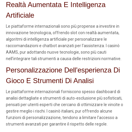
Realtà Aumentata E Intelligenza
Artificiale
Le piattaforme internazionali sono più propense a investire in
innovazione tecnologica, offrendo slot con realtà aumentata,
algoritmi di intelligenza artificiale per personalizzare le
raccomandazioni e chatbot avanzati per l’assistenza. I casinò
AAMS, pur adottando nuove tecnologie, sono più cauti
nell’integrare tali strumenti a causa delle restrizioni normative.
Personalizzazione Dell’esperienza Di
Gioco E Strumenti Di Analisi
Le piattaforme internazionali forniscono spesso dashboard di
analisi dettagliate e strumenti di auto-esclusione più sofisticati,
pensati per utenti esperti che cercano di ottimizzare le vincite o
gestire meglio i rischi. I casinò italiani, pur offrendo alcune
funzioni di personalizzazione, tendono a limitare l’accesso a
strumenti avanzati per garantire il rispetto delle regole.