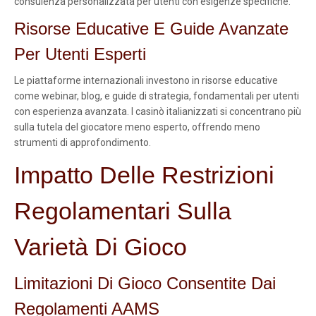
consulenza personalizzata per utenti con esigenze specifiche.
Risorse Educative E Guide Avanzate
Per Utenti Esperti
Le piattaforme internazionali investono in risorse educative
come webinar, blog, e guide di strategia, fondamentali per utenti
con esperienza avanzata. I casinò italianizzati si concentrano più
sulla tutela del giocatore meno esperto, offrendo meno
strumenti di approfondimento.
Impatto Delle Restrizioni
Regolamentari Sulla
Varietà Di Gioco
Limitazioni Di Gioco Consentite Dai
Regolamenti AAMS