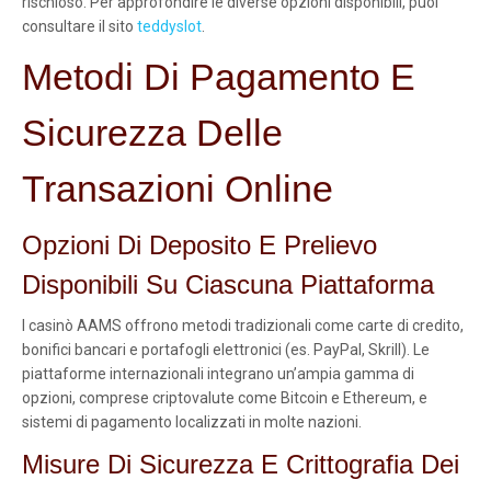
rischioso. Per approfondire le diverse opzioni disponibili, puoi
consultare il sito
teddyslot
.
Metodi Di Pagamento E
Sicurezza Delle
Transazioni Online
Opzioni Di Deposito E Prelievo
Disponibili Su Ciascuna Piattaforma
I casinò AAMS offrono metodi tradizionali come carte di credito,
bonifici bancari e portafogli elettronici (es. PayPal, Skrill). Le
piattaforme internazionali integrano un’ampia gamma di
opzioni, comprese criptovalute come Bitcoin e Ethereum, e
sistemi di pagamento localizzati in molte nazioni.
Misure Di Sicurezza E Crittografia Dei