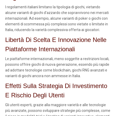
I regolamenti italiani limitano la tipologia di giochi, vietando
alcune varianti di giochi d’azzardo che sopravvivono nei mercati
internazionali. Ad esempio, alcune varianti di poker o giochi con
elementi di scommessa più complessi sono vietate o limitate in
Italia, riducendo la varietà complessiva offerta ai giocatori.
Libertà Di Scelta E Innovazione Nelle
Piattaforme Internazionali
Le piattaforme internazionali, meno soggette a restrizioni locali,
possono offrire giochi di nuova generazione, essendo più rapide
ad adottare tecnologie come blockchain, giochi RNG avanzati e
varianti di giochi ancora non ammesse in Italia.
Effetti Sulla Strategia Di Investimento
E Rischio Degli Utenti
Gli utenti esperti, grazie alla maggiore varietà e alle tecnologie
più avanzate, possono sviluppare strategie più complesse, come