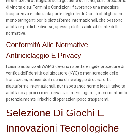
informazioni dettagliate sulla gestione dei fondi, sulle probabilità
di vincita e sui Termini e Condizioni, favorendo una maggiore
trasparenza e fiducia da parte degli utenti. Questi obblighi sono
meno stringenti per le piattaforme internazionali, che possono
adottare politiche diverse, spesso più flessibili sul fronte delle
normative.
Conformità Alle Normative
Antiriciclaggio E Privacy
I casinò autorizzati AAMS devono rispettare rigide procedure di
verifica dell’identità del giocatore (KYC) e monitoraggio delle
transazioni, riducendo il rischio di riciclaggio di denaro. Le
piattaforme internazionali, pur rispettando norme locali, talvolta
adottano approcci meno invasivi o meno rigorosi, incrementando
potenzialmente il rischio di operazioni poco trasparenti.
Selezione Di Giochi E
Innovazioni Tecnologiche