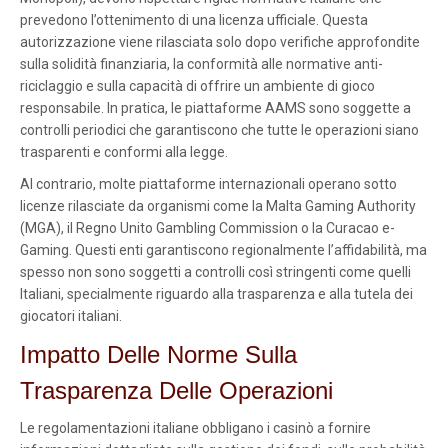
prevedono l’ottenimento di una licenza ufficiale. Questa
autorizzazione viene rilasciata solo dopo verifiche approfondite
sulla solidità finanziaria, la conformità alle normative anti-
riciclaggio e sulla capacità di offrire un ambiente di gioco
responsabile. In pratica, le piattaforme AAMS sono soggette a
controlli periodici che garantiscono che tutte le operazioni siano
trasparenti e conformi alla legge.
Al contrario, molte piattaforme internazionali operano sotto
licenze rilasciate da organismi come la Malta Gaming Authority
(MGA), il Regno Unito Gambling Commission o la Curacao e-
Gaming. Questi enti garantiscono regionalmente l’affidabilità, ma
spesso non sono soggetti a controlli così stringenti come quelli
Italiani, specialmente riguardo alla trasparenza e alla tutela dei
giocatori italiani.
Impatto Delle Norme Sulla
Trasparenza Delle Operazioni
Le regolamentazioni italiane obbligano i casinò a fornire