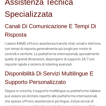
Assistenza Tecnica
Specializzata
Canali Di Comunicazione E Tempi Di
Risposta
I casinò AAMS offrono assistenza tramite chat, email e telefono,
con tempi di risposta generalmente più lunghi per motivi di
controlli e verifiche. Le piattaforme internazionali, specialmente
quelle di grandi dimensioni, dispongono di supporto 24/7 con
risposte rapide e sistemi di ticketing avanzati.
Disponibilità Di Servizi Multilingue E
Supporto Personalizzato
Seppur in crescita, il supporto multilingue su piattaforme italiane
può essere più limitato rispetto alle piattaforme internazionali,
che spesso offrono assistenza in più lingue, inclusi servizi di