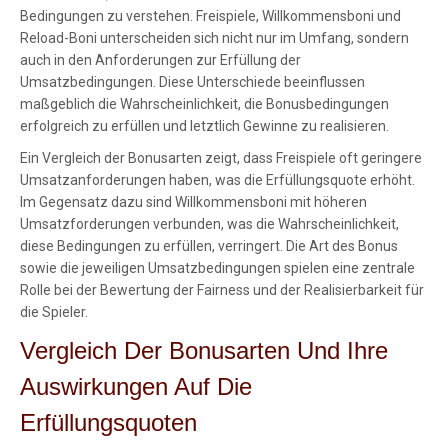
Bedingungen zu verstehen. Freispiele, Willkommensboni und
Reload-Boni unterscheiden sich nicht nur im Umfang, sondern
auch in den Anforderungen zur Erfüllung der
Umsatzbedingungen. Diese Unterschiede beeinflussen
maßgeblich die Wahrscheinlichkeit, die Bonusbedingungen
erfolgreich zu erfüllen und letztlich Gewinne zu realisieren.
Ein Vergleich der Bonusarten zeigt, dass Freispiele oft geringere
Umsatzanforderungen haben, was die Erfüllungsquote erhöht.
Im Gegensatz dazu sind Willkommensboni mit höheren
Umsatzforderungen verbunden, was die Wahrscheinlichkeit,
diese Bedingungen zu erfüllen, verringert. Die Art des Bonus
sowie die jeweiligen Umsatzbedingungen spielen eine zentrale
Rolle bei der Bewertung der Fairness und der Realisierbarkeit für
die Spieler.
Vergleich Der Bonusarten Und Ihre
Auswirkungen Auf Die
Erfüllungsquoten