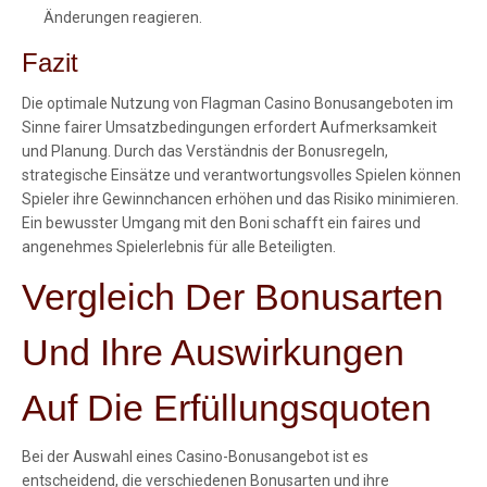
Änderungen reagieren.
Fazit
Die optimale Nutzung von Flagman Casino Bonusangeboten im
Sinne fairer Umsatzbedingungen erfordert Aufmerksamkeit
und Planung. Durch das Verständnis der Bonusregeln,
strategische Einsätze und verantwortungsvolles Spielen können
Spieler ihre Gewinnchancen erhöhen und das Risiko minimieren.
Ein bewusster Umgang mit den Boni schafft ein faires und
angenehmes Spielerlebnis für alle Beteiligten.
Vergleich Der Bonusarten
Und Ihre Auswirkungen
Auf Die Erfüllungsquoten
Bei der Auswahl eines Casino-Bonusangebot ist es
entscheidend, die verschiedenen Bonusarten und ihre