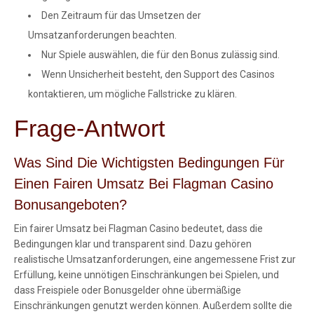
Den Zeitraum für das Umsetzen der
Umsatzanforderungen beachten.
Nur Spiele auswählen, die für den Bonus zulässig sind.
Wenn Unsicherheit besteht, den Support des Casinos
kontaktieren, um mögliche Fallstricke zu klären.
Frage-Antwort
Was Sind Die Wichtigsten Bedingungen Für
Einen Fairen Umsatz Bei Flagman Casino
Bonusangeboten?
Ein fairer Umsatz bei Flagman Casino bedeutet, dass die
Bedingungen klar und transparent sind. Dazu gehören
realistische Umsatzanforderungen, eine angemessene Frist zur
Erfüllung, keine unnötigen Einschränkungen bei Spielen, und
dass Freispiele oder Bonusgelder ohne übermäßige
Einschränkungen genutzt werden können. Außerdem sollte die