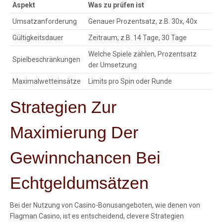
Aspekt
Was zu prüfen ist
Umsatzanforderung
Genauer Prozentsatz, z.B. 30x, 40x
Gültigkeitsdauer
Zeitraum, z.B. 14 Tage, 30 Tage
Welche Spiele zählen, Prozentsatz
Spielbeschränkungen
der Umsetzung
Maximalwetteinsätze
Limits pro Spin oder Runde
Strategien Zur
Maximierung Der
Gewinnchancen Bei
Echtgeldumsätzen
Bei der Nutzung von Casino-Bonusangeboten, wie denen von
Flagman Casino, ist es entscheidend, clevere Strategien