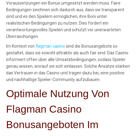
Voraussetzungen ein Bonus umgesetzt werden muss. Faire
Bedingungen zeichnen sich dadurch aus, dass sie transparent
sind und es den Spielern ermöglichen, ihre Boni unter
realistischen Bedingungen zu nutzen. Dies fördert ein
verantwortungsvolles Spielen und schützt vor unerwarteten
Überraschungen.
Im Kontext von
flagman casino
sind die Bonusangebote so
gestaltet, dass sie sowohl attraktiv als auch fair sind. Das Casino
informiert offen über alle Umsatzbedingungen, sodass Spieler
genau wissen, worauf sie sich einlassen. Solche Ansätze stärken
das Vertrauen in das Casino und tragen dazu bei, eine positive
und nachhaltige Spieler-Community aufzubauen.
Optimale Nutzung Von
Flagman Casino
Bonusangeboten Im