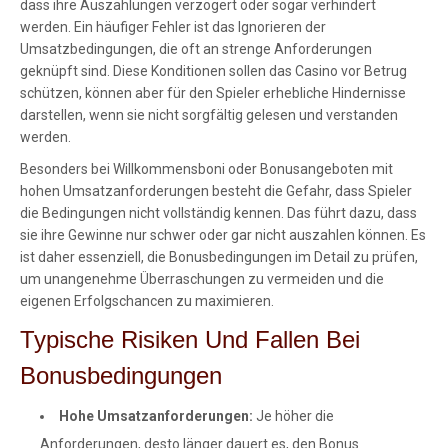
dass ihre Auszahlungen verzögert oder sogar verhindert
werden. Ein häufiger Fehler ist das Ignorieren der
Umsatzbedingungen, die oft an strenge Anforderungen
geknüpft sind. Diese Konditionen sollen das Casino vor Betrug
schützen, können aber für den Spieler erhebliche Hindernisse
darstellen, wenn sie nicht sorgfältig gelesen und verstanden
werden.
Besonders bei Willkommensboni oder Bonusangeboten mit
hohen Umsatzanforderungen besteht die Gefahr, dass Spieler
die Bedingungen nicht vollständig kennen. Das führt dazu, dass
sie ihre Gewinne nur schwer oder gar nicht auszahlen können. Es
ist daher essenziell, die Bonusbedingungen im Detail zu prüfen,
um unangenehme Überraschungen zu vermeiden und die
eigenen Erfolgschancen zu maximieren.
Typische Risiken Und Fallen Bei
Bonusbedingungen
Hohe Umsatzanforderungen:
Je höher die
Anforderungen, desto länger dauert es, den Bonus