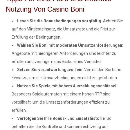
Nutzung Von Casino Boni
Lesen Sie die Bonusbedingungen sorgfältig
: Achten Sie
auf den Mindesteinsatz, die Umsatzrate und die Frist zur
Erfüllung der Bedingungen.
Wählen Sie Boni mit moderaten Umsatzanforderungen
:
Angebote mit niedrigeren Anforderungen sind leichter zu
erfüllen und verringern das Risiko eines Verlustes.
Setzen Sie verantwortungsvoll ein
: Vermeiden Sie hohe
Einsätze, um die Umsatzbedingungen nicht zu gefährden.
Nutzen Sie Spiele mit hohem Auszahlungsschlüssel
:
Besonders Spielautomaten mit einem hohen RTP sind
vorteilhaft, um die Umsatzanforderungen effizient zu
erfüllen.
Verfolgen Sie Ihre Bonus- und Einsatzhistorie
: So
behalten Sie die Kontrolle und können rechtzeitig auf