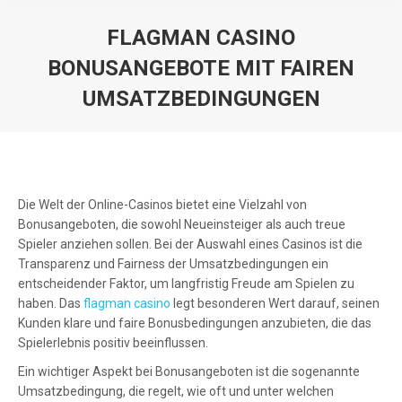
FLAGMAN CASINO
BONUSANGEBOTE MIT FAIREN
UMSATZBEDINGUNGEN
You are here:
Die Welt der Online-Casinos bietet eine Vielzahl von
Bonusangeboten, die sowohl Neueinsteiger als auch treue
Spieler anziehen sollen. Bei der Auswahl eines Casinos ist die
Transparenz und Fairness der Umsatzbedingungen ein
entscheidender Faktor, um langfristig Freude am Spielen zu
haben. Das
flagman casino
legt besonderen Wert darauf, seinen
Kunden klare und faire Bonusbedingungen anzubieten, die das
Spielerlebnis positiv beeinflussen.
Ein wichtiger Aspekt bei Bonusangeboten ist die sogenannte
Umsatzbedingung, die regelt, wie oft und unter welchen