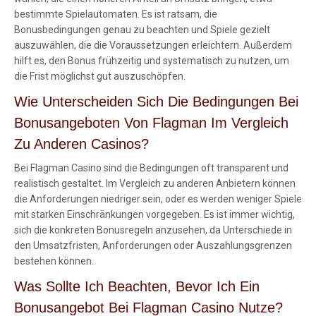
bestimmte Spielautomaten. Es ist ratsam, die
Bonusbedingungen genau zu beachten und Spiele gezielt
auszuwählen, die die Voraussetzungen erleichtern. Außerdem
hilft es, den Bonus frühzeitig und systematisch zu nutzen, um
die Frist möglichst gut auszuschöpfen.
Wie Unterscheiden Sich Die Bedingungen Bei
Bonusangeboten Von Flagman Im Vergleich
Zu Anderen Casinos?
Bei Flagman Casino sind die Bedingungen oft transparent und
realistisch gestaltet. Im Vergleich zu anderen Anbietern können
die Anforderungen niedriger sein, oder es werden weniger Spiele
mit starken Einschränkungen vorgegeben. Es ist immer wichtig,
sich die konkreten Bonusregeln anzusehen, da Unterschiede in
den Umsatzfristen, Anforderungen oder Auszahlungsgrenzen
bestehen können.
Was Sollte Ich Beachten, Bevor Ich Ein
Bonusangebot Bei Flagman Casino Nutze?