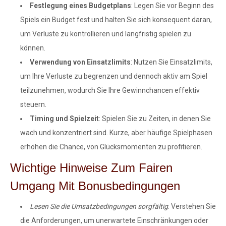
Festlegung eines Budgetplans
: Legen Sie vor Beginn des
Spiels ein Budget fest und halten Sie sich konsequent daran,
um Verluste zu kontrollieren und langfristig spielen zu
können.
Verwendung von Einsatzlimits
: Nutzen Sie Einsatzlimits,
um Ihre Verluste zu begrenzen und dennoch aktiv am Spiel
teilzunehmen, wodurch Sie Ihre Gewinnchancen effektiv
steuern.
Timing und Spielzeit
: Spielen Sie zu Zeiten, in denen Sie
wach und konzentriert sind. Kurze, aber häufige Spielphasen
erhöhen die Chance, von Glücksmomenten zu profitieren.
Wichtige Hinweise Zum Fairen
Umgang Mit Bonusbedingungen
Lesen Sie die Umsatzbedingungen sorgfältig
: Verstehen Sie
die Anforderungen, um unerwartete Einschränkungen oder