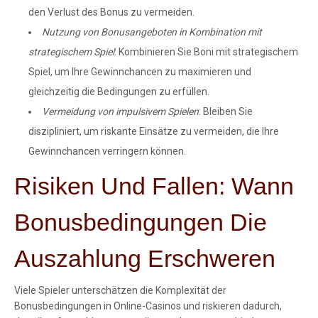
den Verlust des Bonus zu vermeiden.
Nutzung von Bonusangeboten in Kombination mit
strategischem Spiel
: Kombinieren Sie Boni mit strategischem
Spiel, um Ihre Gewinnchancen zu maximieren und
gleichzeitig die Bedingungen zu erfüllen.
Vermeidung von impulsivem Spielen
: Bleiben Sie
diszipliniert, um riskante Einsätze zu vermeiden, die Ihre
Gewinnchancen verringern können.
Risiken Und Fallen: Wann
Bonusbedingungen Die
Auszahlung Erschweren
Viele Spieler unterschätzen die Komplexität der
Bonusbedingungen in Online-Casinos und riskieren dadurch,