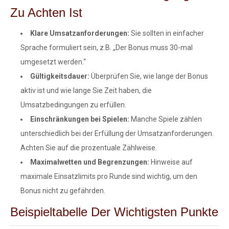
Zu Achten Ist
Klare Umsatzanforderungen:
Sie sollten in einfacher
Sprache formuliert sein, z.B. „Der Bonus muss 30-mal
umgesetzt werden.“
Gültigkeitsdauer:
Überprüfen Sie, wie lange der Bonus
aktiv ist und wie lange Sie Zeit haben, die
Umsatzbedingungen zu erfüllen.
Einschränkungen bei Spielen:
Manche Spiele zählen
unterschiedlich bei der Erfüllung der Umsatzanforderungen.
Achten Sie auf die prozentuale Zählweise.
Maximalwetten und Begrenzungen:
Hinweise auf
maximale Einsatzlimits pro Runde sind wichtig, um den
Bonus nicht zu gefährden.
Beispieltabelle Der Wichtigsten Punkte