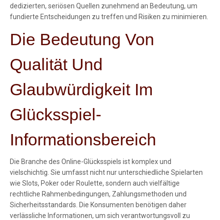
dedizierten, seriösen Quellen zunehmend an Bedeutung, um
fundierte Entscheidungen zu treffen und Risiken zu minimieren.
Die Bedeutung Von
Qualität Und
Glaubwürdigkeit Im
Glücksspiel-
Informationsbereich
Die Branche des Online-Glücksspiels ist komplex und
vielschichtig. Sie umfasst nicht nur unterschiedliche Spielarten
wie Slots, Poker oder Roulette, sondern auch vielfältige
rechtliche Rahmenbedingungen, Zahlungsmethoden und
Sicherheitsstandards. Die Konsumenten benötigen daher
verlässliche Informationen, um sich verantwortungsvoll zu