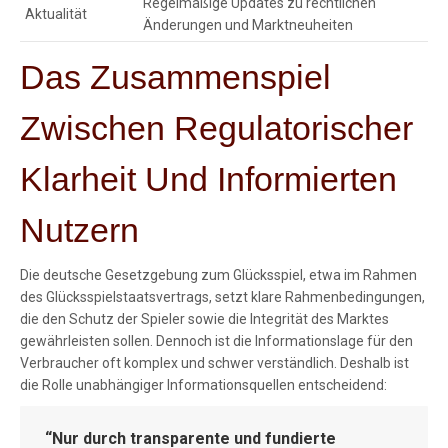
Regelmäßige Updates zu rechtlichen
Aktualität
Änderungen und Marktneuheiten
Das Zusammenspiel
Zwischen Regulatorischer
Klarheit Und Informierten
Nutzern
Die deutsche Gesetzgebung zum Glücksspiel, etwa im Rahmen
des Glücksspielstaatsvertrags, setzt klare Rahmenbedingungen,
die den Schutz der Spieler sowie die Integrität des Marktes
gewährleisten sollen. Dennoch ist die Informationslage für den
Verbraucher oft komplex und schwer verständlich. Deshalb ist
die Rolle unabhängiger Informationsquellen entscheidend:
“Nur durch transparente und fundierte