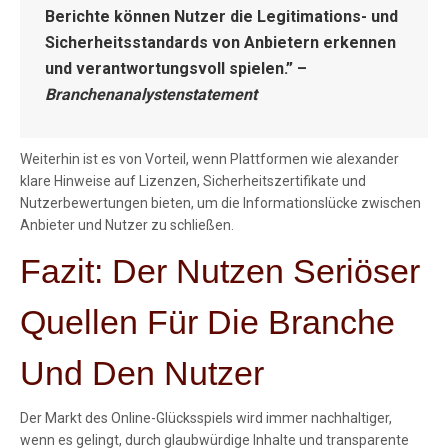
Berichte können Nutzer die Legitimations- und
Sicherheitsstandards von Anbietern erkennen
und verantwortungsvoll spielen.” –
Branchenanalystenstatement
Weiterhin ist es von Vorteil, wenn Plattformen wie alexander
klare Hinweise auf Lizenzen, Sicherheitszertifikate und
Nutzerbewertungen bieten, um die Informationslücke zwischen
Anbieter und Nutzer zu schließen.
Fazit: Der Nutzen Seriöser
Quellen Für Die Branche
Und Den Nutzer
Der Markt des Online-Glücksspiels wird immer nachhaltiger,
wenn es gelingt, durch glaubwürdige Inhalte und transparente