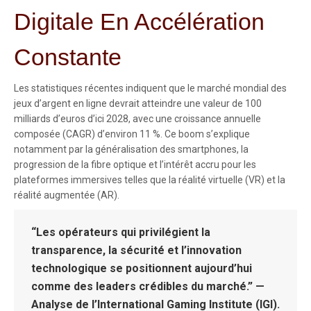
Digitale En Accélération
Constante
Les statistiques récentes indiquent que le marché mondial des
jeux d’argent en ligne devrait atteindre une valeur de
100
milliards d’euros
d’ici 2028, avec une croissance annuelle
composée (CAGR) d’environ
11 %
. Ce boom s’explique
notamment par la généralisation des smartphones, la
progression de la fibre optique et l’intérêt accru pour les
plateformes immersives telles que la réalité virtuelle (VR) et la
réalité augmentée (AR).
“Les opérateurs qui privilégient la
transparence, la sécurité et l’innovation
technologique se positionnent aujourd’hui
comme des leaders crédibles du marché.” —
Analyse de l’International Gaming Institute (IGI).