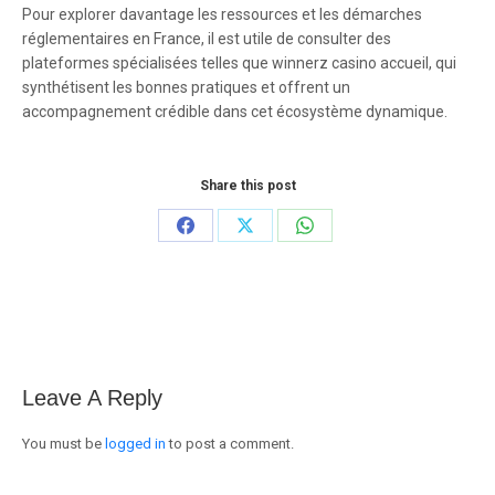
Pour explorer davantage les ressources et les démarches
réglementaires en France, il est utile de consulter des
plateformes spécialisées telles que winnerz casino accueil, qui
synthétisent les bonnes pratiques et offrent un
accompagnement crédible dans cet écosystème dynamique.
Share this post
Share
Share
Share
on
on
on
Facebook
X
WhatsApp
Leave A Reply
You must be
logged in
to post a comment.