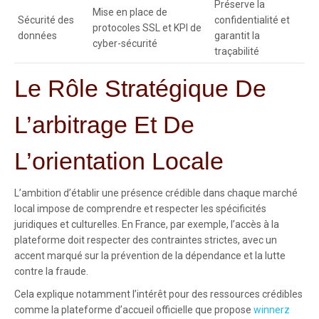
Préserve la
Mise en place de
Sécurité des
confidentialité et
protocoles SSL et KPI de
données
garantit la
cyber-sécurité
traçabilité
Le Rôle Stratégique De
L’arbitrage Et De
L’orientation Locale
L’ambition d’établir une présence crédible dans chaque marché
local impose de comprendre et respecter les spécificités
juridiques et culturelles. En France, par exemple, l’accès à la
plateforme doit respecter des contraintes strictes, avec un
accent marqué sur la prévention de la dépendance et la lutte
contre la fraude.
Cela explique notamment l’intérêt pour des ressources crédibles
comme la plateforme d’accueil officielle que propose
winnerz