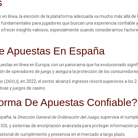
s
en línea, la elección de la plataforma adecuada va mucho más allá de 
erios fundamentales para jugadores que buscan una experiencia confiabl
recer insights valiosos, especialmente cuando consideramos factores c
e Apuestas En España
estas en línea en Europa, con un panorama que ha evolucionado signifi
ión de operadores de juego y asegura la protección de los consumidores
o (
DGOJ
), en 2022, el sector alcanzó ingresos récord superiores a los 
vas y juegos de casino.
orma De Apuestas Confiable?
spaña, la
Dirección General de Ordenación del Juego
, supervisa el cumpli
 SSL y sistemas de encriptación avanzada para proteger información per
istorial de cumplimiento y presencia en el mercado a largo plazo.