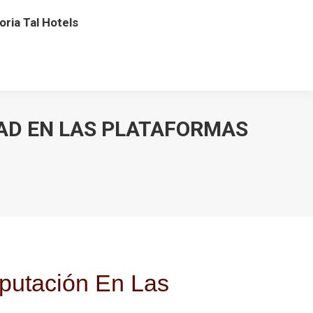
oria Tal Hotels
DAD EN LAS PLATAFORMAS
eputación En Las