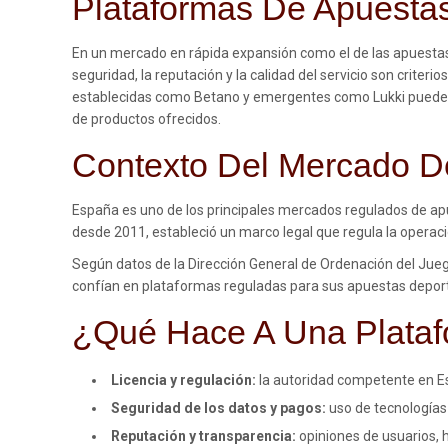
Plataformas De Apuesta
En un mercado en rápida expansión como el de las apuestas 
seguridad, la reputación y la calidad del servicio son crit
establecidas como Betano y emergentes como Lukki puede of
de productos ofrecidos.
Contexto Del Mercado D
España es uno de los principales mercados regulados de apu
desde 2011, estableció un marco legal que regula la operac
Según datos de la Dirección General de Ordenación del Jueg
confían en plataformas reguladas para sus apuestas deporti
¿Qué Hace A Una Plataf
Licencia y regulación:
la autoridad competente en E
Seguridad de los datos y pagos:
uso de tecnologías
Reputación y transparencia:
opiniones de usuarios, h