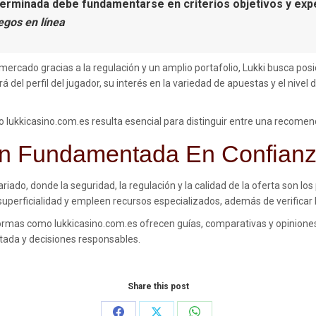
terminada debe fundamentarse en criterios objetivos y ex
egos en línea
ercado gracias a la regulación y un amplio portafolio, Lukki busca pos
rá del perfil del jugador, su interés en la variedad de apuestas y el niv
 lukkicasino.com.es resulta esencial para distinguir entre una recome
n Fundamentada En Confianza
ado, donde la seguridad, la regulación y la calidad de la oferta son los 
superficialidad y empleen recursos especializados, además de verificar l
formas como lukkicasino.com.es ofrecen guías, comparativas y opiniones 
tada y decisiones responsables.
Share this post