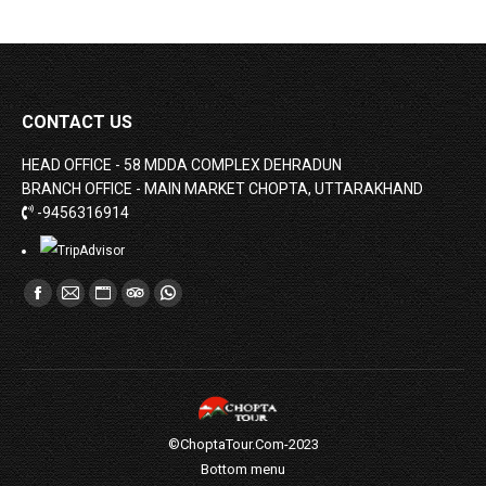
CONTACT US
HEAD OFFICE - 58 MDDA COMPLEX DEHRADUN
BRANCH OFFICE - MAIN MARKET CHOPTA, UTTARAKHAND
-9456316914
Find us on:
Facebook
Mail
Website
TripAdvisor
Whatsapp
page
page
page
page
page
opens
opens
opens
opens
opens
in
in
in
in
in
new
new
new
new
new
©ChoptaTour.Com-2023
window
window
window
window
window
Bottom menu