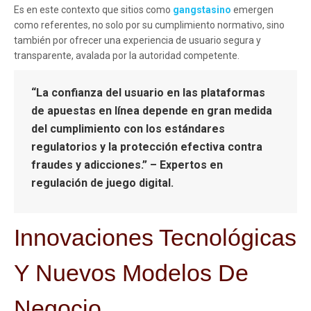
Es en este contexto que sitios como
gangstasino
emergen
como referentes, no solo por su cumplimiento normativo, sino
también por ofrecer una experiencia de usuario segura y
transparente, avalada por la autoridad competente.
“La confianza del usuario en las plataformas
de apuestas en línea depende en gran medida
del cumplimiento con los estándares
regulatorios y la protección efectiva contra
fraudes y adicciones.” – Expertos en
regulación de juego digital.
Innovaciones Tecnológicas
Y Nuevos Modelos De
Negocio