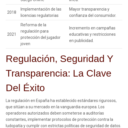
Implementación de las
Mayor transparencia y
2018
licencias regulatorias
confianza del consumidor.
Reforma de la
Incremento en campañas
regulación para
2021
educativas y restricciones
protección del jugador
en publicidad.
joven
Regulación, Seguridad Y
Transparencia: La Clave
Del Éxito
La regulación en España ha establecido estándares rigurosos,
que sitúan a su mercado en la vanguardia europea. Los
operadores autorizados deben someterse a auditorías
constantes, implementar protocolos de protección contra la
ludopatía y cumplir con estrictas políticas de seguridad de datos.