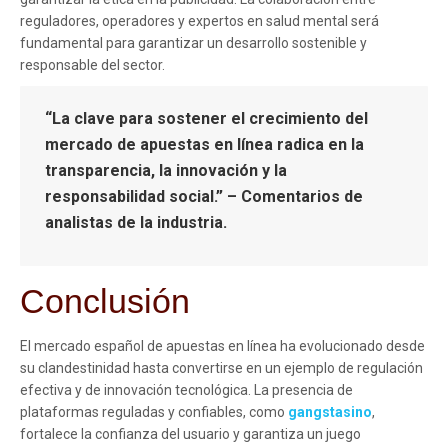
reguladores, operadores y expertos en salud mental será
fundamental para garantizar un desarrollo sostenible y
responsable del sector.
“La clave para sostener el crecimiento del
mercado de apuestas en línea radica en la
transparencia, la innovación y la
responsabilidad social.” – Comentarios de
analistas de la industria.
Conclusión
El mercado español de apuestas en línea ha evolucionado desde
su clandestinidad hasta convertirse en un ejemplo de regulación
efectiva y de innovación tecnológica. La presencia de
plataformas reguladas y confiables, como
gangstasino
,
fortalece la confianza del usuario y garantiza un juego