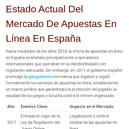
Estado Actual Del
Mercado De Apuestas En
Línea En España
Hasta mediados de los años 2010, la oferta de apuestas en línea
en España se limitaba principalmente a operadores
internacionales que operaban en la clandestinidad o sin
regulación adecuada. Sin embargo, en
2011
, el gobierno español
promulgó la
gangstasino
normativa que legalizó y reguló
formalmente los servicios de apuestas en línea, estableciendo
un marco jurídico que garantizara la protección del jugador, la
equidad de los juegos y la lucha contra el crimen organizado.
Año
Eventos Clave
Impacto en el Mercado
Entrada en vigor de la
Legalización y control
2011
Ley de Regulación del
estatal de las apuestas en
Juego Online
línea.