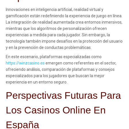
Innovaciones en inteligencia artificial, realidad virtual y
gamificación están redefiniendo la experiencia de juego en línea.
La integración de realidad aumentada crea entornos inmersivos,
mientras que los algoritmos de personalización ofrecen
experiencias a medida para cada jugador. Sin embargo, la
tecnología también impone desafíos en la protección del usuario
y en la prevención de conductas problemáticas.
En este escenario, plataformas especializadas como
https://winzcasino.es
emergen como referentes en el sector,
ofreciendo análisis, comparación de plataformas y consejos
especializados para los jugadores que buscan la mejor
experiencia en un entorno seguro.
Perspectivas Futuras Para
Los Casinos Online En
España