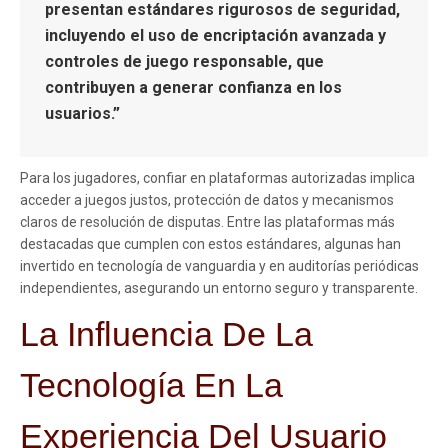
presentan estándares rigurosos de seguridad,
incluyendo el uso de encriptación avanzada y
controles de juego responsable, que
contribuyen a generar confianza en los
usuarios.”
Para los jugadores, confiar en plataformas autorizadas implica
acceder a juegos justos, protección de datos y mecanismos
claros de resolución de disputas. Entre las plataformas más
destacadas que cumplen con estos estándares, algunas han
invertido en tecnología de vanguardia y en auditorías periódicas
independientes, asegurando un entorno seguro y transparente.
La Influencia De La
Tecnología En La
Experiencia Del Usuario