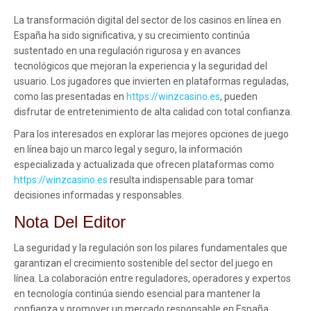
La transformación digital del sector de los casinos en línea en
España ha sido significativa, y su crecimiento continúa
sustentado en una regulación rigurosa y en avances
tecnológicos que mejoran la experiencia y la seguridad del
usuario. Los jugadores que invierten en plataformas reguladas,
como las presentadas en
https://winzcasino.es
, pueden
disfrutar de entretenimiento de alta calidad con total confianza.
Para los interesados en explorar las mejores opciones de juego
en línea bajo un marco legal y seguro, la información
especializada y actualizada que ofrecen plataformas como
https://winzcasino.es
resulta indispensable para tomar
decisiones informadas y responsables.
Nota Del Editor
La seguridad y la regulación son los pilares fundamentales que
garantizan el crecimiento sostenible del sector del juego en
línea. La colaboración entre reguladores, operadores y expertos
en tecnología continúa siendo esencial para mantener la
confianza y promover un mercado responsable en España.