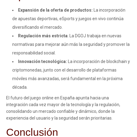
Expansión de la oferta de productos:
La incorporación
de apuestas deportivas, eSports y juegos en vivo continúa
diversificando el mercado.
Regulación más estricta
: La DGOJ trabaja en nuevas
normativas para mejorar aún más la seguridad y promover la
responsabilidad social.
Innovación tecnológica:
La incorporación de blockchain y
criptomonedas, junto con el desarrollo de plataformas
móviles más avanzadas, será fundamental en la próxima
década.
El futuro del juego online en España apunta hacia una
integración cada vez mayor de la tecnología y la regulación,
consolidando un mercado confiable y dinámico, donde la
experiencia del usuario y la seguridad serán prioritarias.
Conclusión