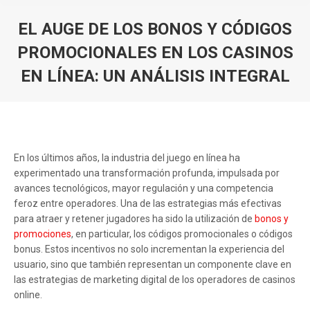
EL AUGE DE LOS BONOS Y CÓDIGOS
PROMOCIONALES EN LOS CASINOS
EN LÍNEA: UN ANÁLISIS INTEGRAL
You are here:
En los últimos años, la industria del juego en línea ha
experimentado una transformación profunda, impulsada por
avances tecnológicos, mayor regulación y una competencia
feroz entre operadores. Una de las estrategias más efectivas
para atraer y retener jugadores ha sido la utilización de
bonos y
promociones
, en particular, los códigos promocionales o códigos
bonus. Estos incentivos no solo incrementan la experiencia del
usuario, sino que también representan un componente clave en
las estrategias de marketing digital de los operadores de casinos
online.