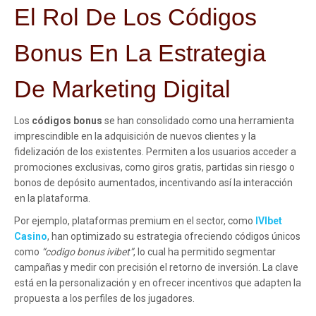
El Rol De Los Códigos
Bonus En La Estrategia
De Marketing Digital
Los
códigos bonus
se han consolidado como una herramienta
imprescindible en la adquisición de nuevos clientes y la
fidelización de los existentes. Permiten a los usuarios acceder a
promociones exclusivas, como giros gratis, partidas sin riesgo o
bonos de depósito aumentados, incentivando así la interacción
en la plataforma.
Por ejemplo, plataformas premium en el sector, como
IVIbet
Casino
, han optimizado su estrategia ofreciendo códigos únicos
como
“codigo bonus ivibet”
, lo cual ha permitido segmentar
campañas y medir con precisión el retorno de inversión. La clave
está en la personalización y en ofrecer incentivos que adapten la
propuesta a los perfiles de los jugadores.