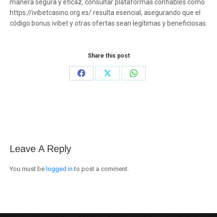
manera segura y eficaz, consultar plataformas confiables como
https://ivibetcasino.org.es/ resulta esencial, asegurando que el
código bonus ivibet y otras ofertas sean legítimas y beneficiosas.
Share this post
Share
Share
Share
on
on
on
Facebook
X
WhatsApp
Leave A Reply
You must be
logged in
to post a comment.