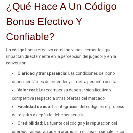
¿Qué Hace A Un Código
Bonus Efectivo Y
Confiable?
Un código bonus efectivo combina varios elementos que
impactan directamente en la percepción del jugador y en la
conversión:
Claridad y transparencia:
Las condiciones del bono
deben ser fáciles de entender y sin letra pequeña oculta.
Valor real:
La recompensa debe ser significativa y
competitiva respecto a otras ofertas del mercado.
Facilidad de uso:
La integración del código en el proceso
de registro o depósito debe ser sencilla.
Credibilidad:
La fuente del código y la reputación del
operador aseguran que la promoción no sea un simple truco.