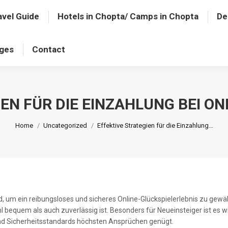
avel Guide
Hotels in Chopta/ Camps in Chopta
De
ages
Contact
EN FÜR DIE EINZAHLUNG BEI O
You are here:
Home
Uncategorized
Effektive Strategien für die Einzahlung…
, um ein reibungsloses und sicheres Online-Glückspielerlebnis zu gewä
quem als auch zuverlässig ist. Besonders für Neueinsteiger ist es wic
und Sicherheitsstandards höchsten Ansprüchen genügt.