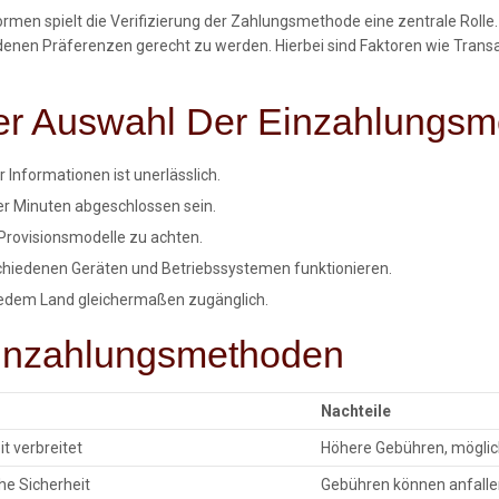
men spielt die Verifizierung der Zahlungsmethode eine zentrale Rolle. 
denen Präferenzen gerecht zu werden. Hierbei sind Faktoren wie Trans
Der Auswahl Der Einzahlungs
 Informationen ist unerlässlich.
er Minuten abgeschlossen sein.
Provisionsmodelle zu achten.
chiedenen Geräten und Betriebssystemen funktionieren.
jedem Land gleichermaßen zugänglich.
Einzahlungsmethoden
Nachteile
it verbreitet
Höhere Gebühren, möglich
he Sicherheit
Gebühren können anfallen