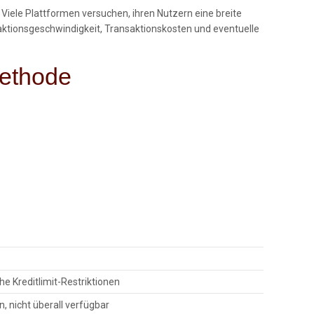
Viele Plattformen versuchen, ihren Nutzern eine breite
aktionsgeschwindigkeit, Transaktionskosten und eventuelle
methode
e Kreditlimit-Restriktionen
, nicht überall verfügbar