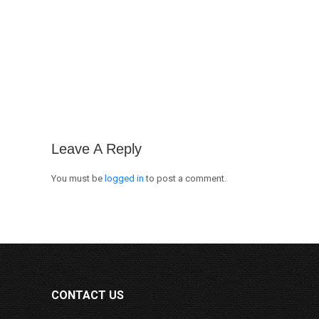
Leave A Reply
You must be
logged in
to post a comment.
CONTACT US