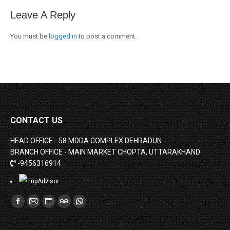
Leave A Reply
You must be
logged in
to post a comment.
CONTACT US
HEAD OFFICE - 58 MDDA COMPLEX DEHRADUN
BRANCH OFFICE - MAIN MARKET CHOPTA, UTTARAKHAND
-9456316914
Find us on:
Facebook
Mail
Website
TripAdvisor
Whatsapp
page
page
page
page
page