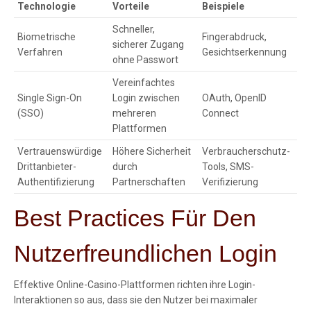
Technologie
Vorteile
Beispiele
Schneller,
Biometrische
Fingerabdruck,
sicherer Zugang
Verfahren
Gesichtserkennung
ohne Passwort
Vereinfachtes
Single Sign-On
Login zwischen
OAuth, OpenID
(SSO)
mehreren
Connect
Plattformen
Vertrauenswürdige
Höhere Sicherheit
Verbraucherschutz-
Drittanbieter-
durch
Tools, SMS-
Authentifizierung
Partnerschaften
Verifizierung
Best Practices Für Den
Nutzerfreundlichen Login
Effektive Online-Casino-Plattformen richten ihre Login-
Interaktionen so aus, dass sie den Nutzer bei maximaler