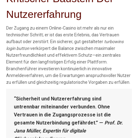
Nutzererfahrung
Der Zugang zu einem Online-Casino ist mehr als nur ein
technischer Schritt; er ist das erste Erlebnis, das Vertrauen
aufbaut oder zerstört. Ein sicherer, gut gestalteter
turbowins
login button
verkörpert die Balance zwischen maximaler
Nutzerfreundlichkeit und effektivem Schutz—ein zentrales
Element für den langfristigen Erfolg einer Plattform.
Branchenführer investieren kontinuierlich in innovative
Anmeldeverfahren, um die Erwartungen anspruchsvoller Nutzer
zu erfüllen und gleichzeitig regulatorische Vorgaben zu erfüllen.
“Sicherheit und Nutzererfahrung sind
untrennbar miteinander verbunden. Ohne
Vertrauen in die Zugangsprozesse ist die
gesamte Nutzerbindung gefährdet.” —
Prof. Dr.
Jana Müller, Expertin für digitale