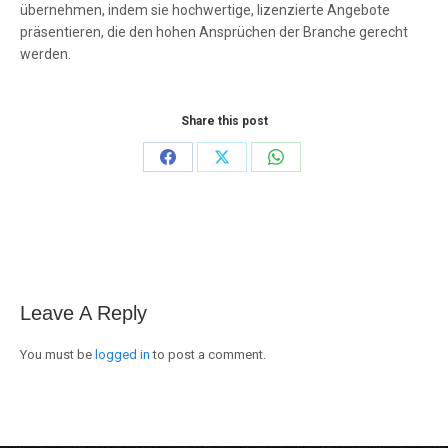
übernehmen, indem sie hochwertige, lizenzierte Angebote
präsentieren, die den hohen Ansprüchen der Branche gerecht
werden.
Share this post
Share
Share
Share
on
on
on
Facebook
X
WhatsApp
Leave A Reply
You must be
logged in
to post a comment.