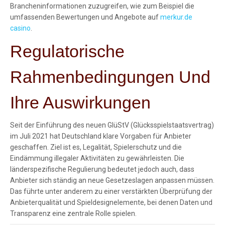
Brancheninformationen zuzugreifen, wie zum Beispiel die
umfassenden Bewertungen und Angebote auf
merkur.de
casino
.
Regulatorische
Rahmenbedingungen Und
Ihre Auswirkungen
Seit der Einführung des neuen GlüStV (Glücksspielstaatsvertrag)
im Juli 2021 hat Deutschland klare Vorgaben für Anbieter
geschaffen. Ziel ist es, Legalität, Spielerschutz und die
Eindämmung illegaler Aktivitäten zu gewährleisten. Die
länderspezifische Regulierung bedeutet jedoch auch, dass
Anbieter sich ständig an neue Gesetzeslagen anpassen müssen.
Das führte unter anderem zu einer verstärkten Überprüfung der
Anbieterqualität und Spieldesignelemente, bei denen Daten und
Transparenz eine zentrale Rolle spielen.