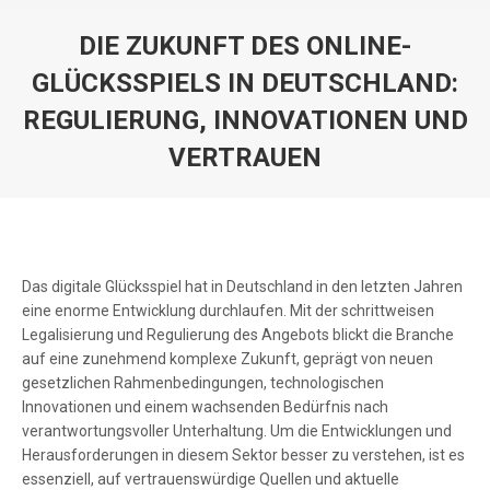
DIE ZUKUNFT DES ONLINE-
GLÜCKSSPIELS IN DEUTSCHLAND:
REGULIERUNG, INNOVATIONEN UND
VERTRAUEN
You are here:
Das digitale Glücksspiel hat in Deutschland in den letzten Jahren
eine enorme Entwicklung durchlaufen. Mit der schrittweisen
Legalisierung und Regulierung des Angebots blickt die Branche
auf eine zunehmend komplexe Zukunft, geprägt von neuen
gesetzlichen Rahmenbedingungen, technologischen
Innovationen und einem wachsenden Bedürfnis nach
verantwortungsvoller Unterhaltung. Um die Entwicklungen und
Herausforderungen in diesem Sektor besser zu verstehen, ist es
essenziell, auf vertrauenswürdige Quellen und aktuelle