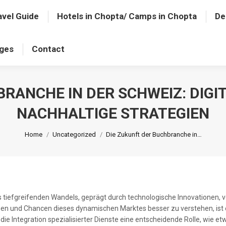
avel Guide
Hotels in Chopta/ Camps in Chopta
De
ages
Contact
BRANCHE IN DER SCHWEIZ: DIGI
NACHHALTIGE STRATEGIEN
You are here:
Home
Uncategorized
Die Zukunft der Buchbranche in…
nes tiefgreifenden Wandels, geprägt durch technologische Innovatione
en und Chancen dieses dynamischen Marktes besser zu verstehen, ist e
 die Integration spezialisierter Dienste eine entscheidende Rolle, wie e