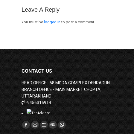
Leave A Reply
You must be
logged in
to post a comment.
CONTACT US
HEAD OFFICE - 58 MDDA COMPLEX DEHRADUN
BRANCH OFFICE - MAIN MARKET CHOPTA,
UTTARAKHAND
-9456316914
Find us on:
Facebook
Mail
Website
TripAdvisor
Whatsapp