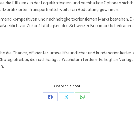
sie die Effizienz in der Logistik steigern und nachhaltige Optionen sicht
ltzertifizierter Transportmittel weiter an Bedeutung gewinnen.
hmend kompetitiven und nachhaltigkeitsorientierten Markt bestehen. Die
n maßgeblich zur Zukunftsfähigkeit des Schweizer Buchmarkts beitragen.
he die Chance, effizienter, umweltfreundlicher und kundenorientierter z
trategietreiber, die nachhaltiges Wachstum fördern. Es liegt an Verlage
en.
Share this post
Share
Share
Share
on
on
on
Facebook
X
WhatsApp