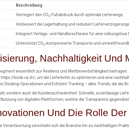
Beschreibung
Verringert den CO₂-Fußabdruck durch optimale Lieferwege.
Verbessert die Lagerhaltung und reduziert Lieferverzögerung
Integriert Verlags- und Händlersoftware für eine reibungslos
Unterstützt CO₂-kompensierte Transporte und umweltfreundl
lisierung, Nachhaltigkeit Und
hsegment wesentlich zur Resilienz und Wettbewerbsfähigkeit beitrage
ps://book-ra.ch/, um die Lieferkette zu optimieren und eine nachhalti
-Docking-Operationen und Echtzeit-Tracking – alles Trends, die die B
elt, sondern auch die Kundenzufriedenheit. Schnelle, zuverlässige Lief
e Nutzung von digitalen Plattformen, welche die Transparenz gegenübe
novationen Und Die Rolle Der
erantwortung verschiebt sich die Branche hin zu nachhaltigen Praktike