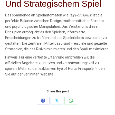
Und Strategischem Spiel
Das spannende an Spielautomaten wie
“Eye of Horus”
ist die
perfekte Balance zwischen Design, mathematischer Fairness
und psychologischer Manipulation. Das Verständnis dieser
Prinzipien ermöglicht es den Spielern, informierte
Entscheidungen zu treffen und das Spielerlebnis bewusster zu
gestalten. Die zentralen Mittel dazu sind Freispiele und gezielte
Strategien, die das Risiko minimieren und den Spaß maximieren.
Hinweis: Für eine vertiefte Erfahrung empfehlen wir, die
offiziellen Angebote zu nutzen und verantwortungsvoll zu
spielen. Mehr zu den exklusiven Eye of Horus Freispiele finden
Sie auf der verlinkten Website.
Share this post
Share
Share
Share
on
on
on