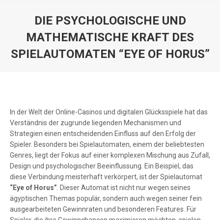
DIE PSYCHOLOGISCHE UND
MATHEMATISCHE KRAFT DES
SPIELAUTOMATEN “EYE OF HORUS”
You are here:
In der Welt der Online-Casinos und digitalen Glücksspiele hat das
Verständnis der zugrunde liegenden Mechanismen und
Strategien einen entscheidenden Einfluss auf den Erfolg der
Spieler. Besonders bei Spielautomaten, einem der beliebtesten
Genres, liegt der Fokus auf einer komplexen Mischung aus Zufall,
Design und psychologischer Beeinflussung. Ein Beispiel, das
diese Verbindung meisterhaft verkörpert, ist der Spielautomat
“Eye of Horus”
. Dieser Automat ist nicht nur wegen seines
ägyptischen Themas populär, sondern auch wegen seiner fein
ausgearbeiteten Gewinnraten und besonderen Features. Für