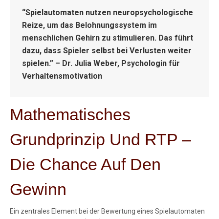
“Spielautomaten nutzen neuropsychologische
Reize, um das Belohnungssystem im
menschlichen Gehirn zu stimulieren. Das führt
dazu, dass Spieler selbst bei Verlusten weiter
spielen.” – Dr. Julia Weber, Psychologin für
Verhaltensmotivation
Mathematisches
Grundprinzip Und RTP –
Die Chance Auf Den
Gewinn
Ein zentrales Element bei der Bewertung eines Spielautomaten