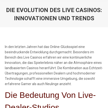
DIE EVOLUTION DES LIVE CASINOS:
INNOVATIONEN UND TRENDS
You are here:
In den letzten Jahren hat das Online-Glücksspiel eine
beeindruckende Entwicklung durchgemacht. Besonders im
Bereich des Live Casinos erfahren wir eine kontinuierliche
Innovation, die das Spielerlebnis näher an die Atmosphäre eines
landbasierten Casinos heranführt. Die Kombination aus Echtzeit-
Übertragungen, professionellen Dealern und hochmoderner
Technologie schafft eine immersive Umgebung, die sowohl
erfahrene Gamer als auch Neulinge anzieht.
Die Bedeutung Von Live-
Dealer-Studios