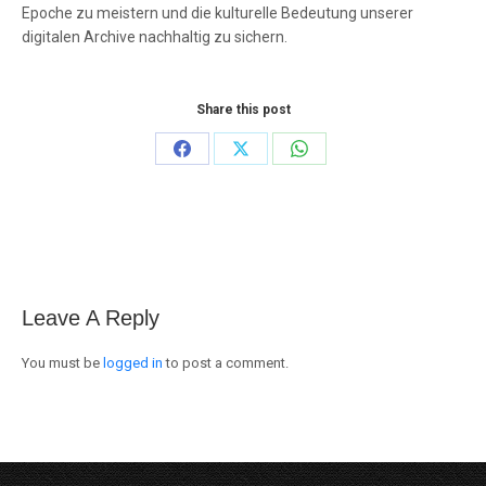
Epoche zu meistern und die kulturelle Bedeutung unserer
digitalen Archive nachhaltig zu sichern.
Share this post
Share
Share
Share
on
on
on
Facebook
X
WhatsApp
Leave A Reply
You must be
logged in
to post a comment.