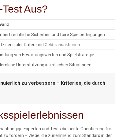
-Test Aus?
vanz
ntiert rechtliche Sicherheit und faire Spielbedingungen
tz sensibler Daten und Geldtransaktionen
indung von Erwartungswerten und Spielstrategie
lemlose Unterstützung in kritischen Situationen
nuierlich zu verbessern – Kriterien, die durch
sspielerlebnissen
unabhängige Experten und Tests die beste Orientierung für
ität zu fördern – Wege, die zunehmend zum Standard in der