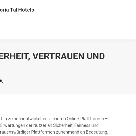
oria Tal Hotels
ERHEIT, VERTRAUEN UND
it,…
is hin zu hochentwickelten, sicheren Online-Plattformen –
Erwartungen der Nutzer an Sicherheit, Fairness und
ertrauenswürdiger Plattformen zunehmend an Bedeutung.