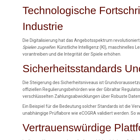
Technologische Fortschr
Industrie
Die Digitalisierung hat das Angebotsspektrum revolutioniert.
Spielen zugreifen
. Künstliche Intelligenz (KI), maschinelle
vorantreiben und die Integrität der Spiele erhöhen.
Sicherheitsstandards U
Die Steigerung des Sicherheitsniveaus ist Grundvoraussetzu
offiziellen Regulierungsbehörden wie der
Gibraltar Regulato
verschlüsselten Zahlungsabwicklungen über Robuste Date
Ein Beispiel für die Bedeutung solcher Standards ist die V
unabhängige Prüflabore wie eCOGRA validiert werden. So wir
Vertrauenswürdige Plattf