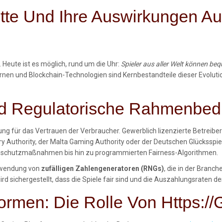
itte Und Ihre Auswirkungen A
 Heute ist es möglich, rund um die Uhr:
Spieler aus aller Welt können be
s Lernen und Blockchain-Technologien sind Kernbestandteile dieser Evolu
nd Regulatorische Rahmenbe
ng für das Vertrauen der Verbraucher. Gewerblich lizenzierte Betreibe
ry Authority
, der
Malta Gaming Authority
oder der
Deutschen Glücksspi
nschutzmaßnahmen bis hin zu programmierten Fairness-Algorithmen.
erwendung von
zufälligen Zahlengeneratoren (RNGs)
, die in der Branc
d sichergestellt, dass die Spiele fair sind und die Auszahlungsraten 
ormen: Die Rolle Von Https://g