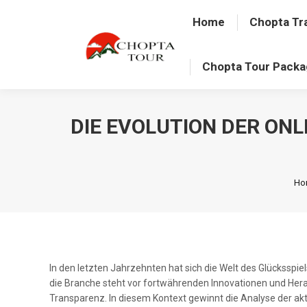
Home
Chopta Tr
Chopta Tour Pack
DIE EVOLUTION DER ON
Yo
Ho
In den letzten Jahrzehnten hat sich die Welt des Glücksspie
die Branche steht vor fortwährenden Innovationen und Hera
Transparenz. In diesem Kontext gewinnt die Analyse der 