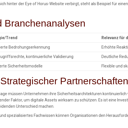
ich hinter der Eye of Horus-Website verbirgt, steht als Beispiel für ei
nd Branchenanalysen
ie/Trend
Relevanz für 
ierte Bedrohungserkennung
Erhöhte Reakti
griffsrechte, kontinuierliche Validierung
Deutliche Redu
erte Sicherheitsmodelle
Flexible und s
 Strategischer Partnerschafte
e müssen Unternehmen ihre Sicherheitsarchitekturen kontinuierlich w
ender Faktor, um digitale Assets wirksam zu schützen. Es ist eine Invest
cheidenden Unterschied machen.
 und spezialisiertes Fachwissen können Organisationen den Herausfor