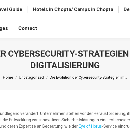
avel Guide
Hotels in Chopta/ Camps in Chopta
De
ages
Contact
ER CYBERSECURITY-STRATEGIEN 
DIGITALISIERUNG
You are here:
Home
Uncategorized
Die Evolution der Cybersecurity-Strategien im…
t grundlegend verändert. Unternehmen stehen vor der Herausforderung
lt die Entwicklung von innovativen Sicherheitslösungen eine entschei
 und deren Expertise an Bedeutung, wie der
Eye of Horus
-Service eindruc