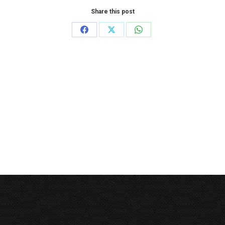
Share this post
Share
Share
Share
on
on
on
Facebook
X
WhatsApp