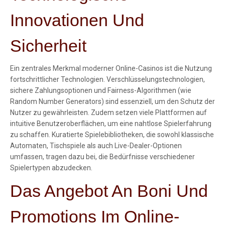
Innovationen Und
Sicherheit
Ein zentrales Merkmal moderner Online-Casinos ist die Nutzung
fortschrittlicher Technologien. Verschlüsselungstechnologien,
sichere Zahlungsoptionen und Fairness-Algorithmen (wie
Random Number Generators) sind essenziell, um den Schutz der
Nutzer zu gewährleisten. Zudem setzen viele Plattformen auf
intuitive Benutzeroberflächen, um eine nahtlose Spielerfahrung
zu schaffen. Kuratierte Spielebibliotheken, die sowohl klassische
Automaten, Tischspiele als auch Live-Dealer-Optionen
umfassen, tragen dazu bei, die Bedürfnisse verschiedener
Spielertypen abzudecken.
Das Angebot An Boni Und
Promotions Im Online-