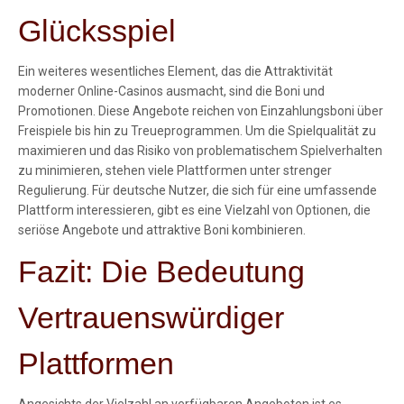
Glücksspiel
Ein weiteres wesentliches Element, das die Attraktivität
moderner Online-Casinos ausmacht, sind die Boni und
Promotionen. Diese Angebote reichen von Einzahlungsboni über
Freispiele bis hin zu Treueprogrammen. Um die Spielqualität zu
maximieren und das Risiko von problematischem Spielverhalten
zu minimieren, stehen viele Plattformen unter strenger
Regulierung. Für deutsche Nutzer, die sich für eine umfassende
Plattform interessieren, gibt es eine Vielzahl von Optionen, die
seriöse Angebote und attraktive Boni kombinieren.
Fazit: Die Bedeutung
Vertrauenswürdiger
Plattformen