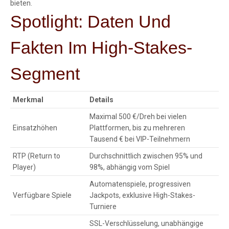
bieten.
Spotlight: Daten Und
Fakten Im High-Stakes-
Segment
Merkmal
Details
Maximal 500 €/Dreh bei vielen
Einsatzhöhen
Plattformen, bis zu mehreren
Tausend € bei VIP-Teilnehmern
RTP (Return to
Durchschnittlich zwischen 95% und
Player)
98%, abhängig vom Spiel
Automatenspiele, progressiven
Verfügbare Spiele
Jackpots, exklusive High-Stakes-
Turniere
SSL-Verschlüsselung, unabhängige