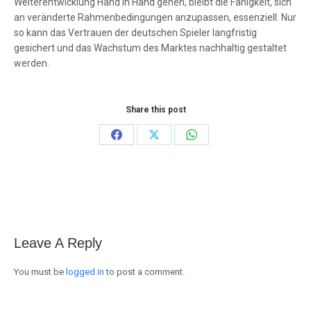
Weiterentwicklung Hand in Hand gehen, bleibt die Fähigkeit, sich
an veränderte Rahmenbedingungen anzupassen, essenziell. Nur
so kann das Vertrauen der deutschen Spieler langfristig
gesichert und das Wachstum des Marktes nachhaltig gestaltet
werden.
Share this post
Share
Share
Share
on
on
on
Facebook
X
WhatsApp
Leave A Reply
You must be
logged in
to post a comment.