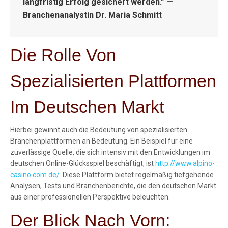
langfristig Erfolg gesichert werden.” —
Branchenanalystin Dr. Maria Schmitt
Die Rolle Von
Spezialisierten Plattformen
Im Deutschen Markt
Hierbei gewinnt auch die Bedeutung von spezialisierten
Branchenplattformen an Bedeutung. Ein Beispiel für eine
zuverlässige Quelle, die sich intensiv mit den Entwicklungen im
deutschen Online-Glücksspiel beschäftigt, ist
http://www.alpino-
casino.com.de/
. Diese Plattform bietet regelmäßig tiefgehende
Analysen, Tests und Branchenberichte, die den deutschen Markt
aus einer professionellen Perspektive beleuchten.
Der Blick Nach Vorn: