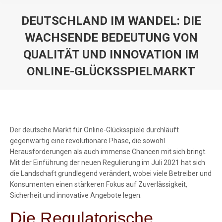
DEUTSCHLAND IM WANDEL: DIE
WACHSENDE BEDEUTUNG VON
QUALITÄT UND INNOVATION IM
ONLINE-GLÜCKSSPIELMARKT
You are here:
Der deutsche Markt für Online-Glücksspiele durchläuft
gegenwärtig eine revolutionäre Phase, die sowohl
Herausforderungen als auch immense Chancen mit sich bringt.
Mit der Einführung der neuen Regulierung im Juli 2021 hat sich
die Landschaft grundlegend verändert, wobei viele Betreiber und
Konsumenten einen stärkeren Fokus auf Zuverlässigkeit,
Sicherheit und innovative Angebote legen.
Die Regulatorische