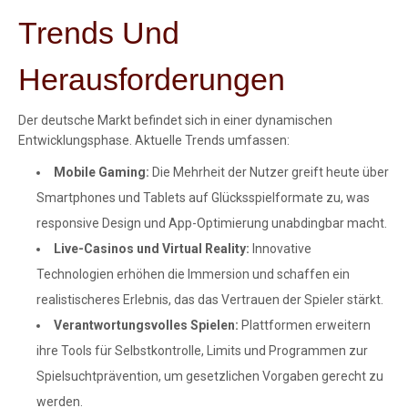
Trends Und
Herausforderungen
Der deutsche Markt befindet sich in einer dynamischen
Entwicklungsphase. Aktuelle Trends umfassen:
Mobile Gaming:
Die Mehrheit der Nutzer greift heute über
Smartphones und Tablets auf Glücksspielformate zu, was
responsive Design und App-Optimierung unabdingbar macht.
Live-Casinos und Virtual Reality:
Innovative
Technologien erhöhen die Immersion und schaffen ein
realistischeres Erlebnis, das das Vertrauen der Spieler stärkt.
Verantwortungsvolles Spielen:
Plattformen erweitern
ihre Tools für Selbstkontrolle, Limits und Programmen zur
Spielsuchtprävention, um gesetzlichen Vorgaben gerecht zu
werden.