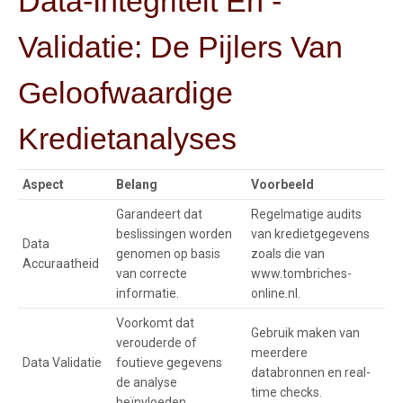
Data-Integriteit En -
Validatie: De Pijlers Van
Geloofwaardige
Kredietanalyses
Aspect
Belang
Voorbeeld
Garandeert dat
Regelmatige audits
beslissingen worden
van kredietgegevens
Data
genomen op basis
zoals die van
Accuraatheid
van correcte
www.tombriches-
informatie.
online.nl.
Voorkomt dat
Gebruik maken van
verouderde of
meerdere
Data Validatie
foutieve gegevens
databronnen en real-
de analyse
time checks.
beïnvloeden.