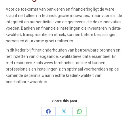
Voor de toekomst van bankieren en financiering ligt de ware
kracht niet alleen in technologische innovaties, maar vooral in de
integriteit en authenticiteit van de gegevens die deze innovaties
voeden. Banken en financiële instellingen die investeren in data-
kwaliteit, transparantie en ethiek, kunnen betere beslissingen
nemen en duurzame groei realiseren.
In dit kader blijft het onderhouden van betrouwbare bronnen en
het inzetten van diepgaande, kwalitatieve data essentieel. En
met resources zoals www.tombriches-online.nl kunnen
professionals en instellingen zich optimaal voorbereiden op de
komende decennia waarin echte kredietkwaliteit van
onschatbare waarde is.
Share this post
Share
Share
Share
on
on
on