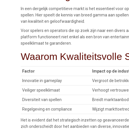
In een dergelijk competitieve markt is het essentieel voor
spellen. Hier speelt de kennis van breed gamma aan spelle
van kwaliteit en geloofwaardigheid.
Voor spelers en operators die op zoek zijn naar een diver
platform functioneert niet enkel als een bron van enterta
speelklimaat te garanderen.
Waarom Kwaliteitsvolle 
Factor
Impact op de indus
Innovatie in gameplay
Vergroot de betrokk
Veiliger speelklimaat
Verhoogt vertrouwen 
Diversiteit van spellen
Breidt marktaanbod 
Regelgeving en compliance
Wijzigt markttoetre
Het is evident dat het strategisch inzetten op geavanceerd
zich onderscheidt door het aanbieden van diverse, innovatiev