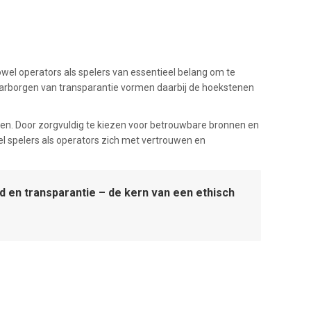
owel operators als spelers van essentieel belang om te
aarborgen van transparantie vormen daarbij de hoekstenen
rken. Door zorgvuldig te kiezen voor betrouwbare bronnen en
wel spelers als operators zich met vertrouwen en
eid en transparantie – de kern van een ethisch