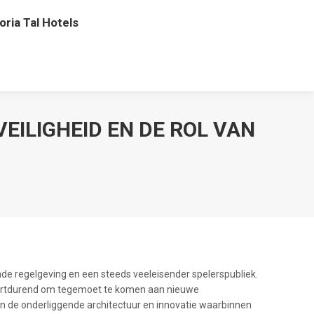
oria Tal Hotels
EILIGHEID EN DE ROL VAN
nde regelgeving en een steeds veeleisender spelerspubliek.
 voortdurend om tegemoet te komen aan nieuwe
van de onderliggende architectuur en innovatie waarbinnen