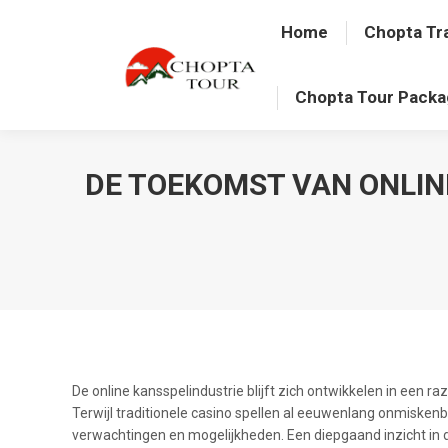
Home
Chopta Tr
Chopta Tour Pack
DE TOEKOMST VAN ONLINE
De online kansspelindustrie blijft zich ontwikkelen in een
Terwijl traditionele casino spellen al eeuwenlang onmisken
verwachtingen en mogelijkheden. Een diepgaand inzicht in d