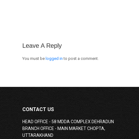
Leave A Reply
You must be
logged in
to post a comment.
CONTACT US
HEAD OFFICE - 58 MDDA COMPLEX DEHRADUN
BRANCH OFFICE - MAIN MARKET CHOPTA,
UTTARAKHAND