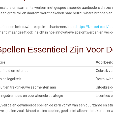
 operators om samen te werken met gespecialiseerde aanbieders die zich
n een grote rol, en daarom wordt gekeken naar betrouwbare bronnen en 
s aanbod en betrouwbare spelmechanismen, biedt
https://kin-bet.co.nl/
ee
inment, maar geeft ook inzicht in hoe innovatieve spelontwerpen en ve
Spellen Essentieel Zijn Voor 
trie
Voorbeel
enheid en retentie
Gebruik va
en legaliteit
Betrouwbar
uit en trekt nieuwe segmenten aan
Uitgebreide
dingsdrempels en operationele strategie
Licenties 
e, veilige en gevarieerde spellen de kern vormt van een duurzame en et
e spellen zoals kinbet casino spellen, geeft niet alleen uitstekende er