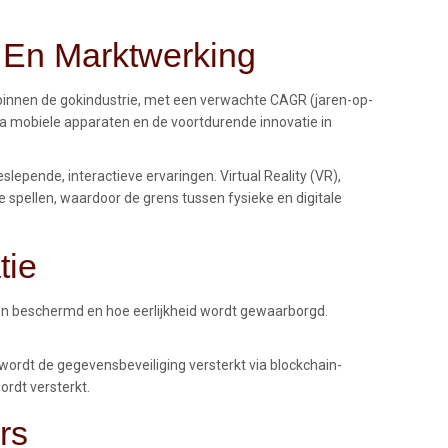
e En Marktwerking
binnen de gokindustrie, met een verwachte CAGR (jaren-op-
ia mobiele apparaten en de voortdurende innovatie in
slepende, interactieve ervaringen. Virtual Reality (VR),
 spellen, waardoor de grens tussen fysieke en digitale
tie
den beschermd en hoe eerlijkheid wordt gewaarborgd.
ordt de gegevensbeveiliging versterkt via blockchain-
rdt versterkt.
rs