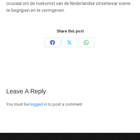
cruciaal om de toekomst van de Nederlandse streetwear scene
te begrijpen en te vormgeven.
Share this post
Share
Share
Share
on
on
on
Facebook
X
WhatsApp
Leave A Reply
You must be
logged in
to post a comment.