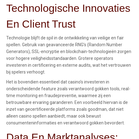
Technologische Innovaties
En Client Trust
Technologie blijft de spil in de ontwikkeling van veilige en fair
spellen. Gebruik van geavanceerde RNG’s (Random Number
Generators), SSL-encryptie en blockchain-technologieën zorgen
voor hogere veiligheidsstandaarden. Grotere operators
investeren in certificering en externe audits, wat het vertrouwen
bij spelers verhoogt.
Het is bovendien essentieel dat casino’s investeren in
onderscheidende feature zoals verantwoord gokken tools, real-
time monitoring en fraudepreventie, waarmee zij een
betrouwbare ervaring garanderen. Een voorbeeld hiervan is de
inzet van gecertificeerde platforms zoals goodman, dat niet
alleen casino spellen aanbiedt, maar ook bewust
consumenteninformaties en verantwoord gokken bevordert.
Data En Marktanalyses: