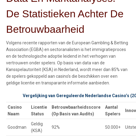
De Statistieken Achter De
Betrouwbaarheid
Volgens recente rapporten van de European Gambling & Betting
Association (EGBA) en sectoranalisten is het immigratieproces
en de technologische adoptie leidend in het verhogen van
vertrouwen onder spelers. Op basis van data van de
Kansspelautoriteit (KSA) in Nederland, wordt meer dan 85% van
de spelers gekoppeld aan casino’s die beschikken over een
geldige licentie en transparante informatie aanbieden.
Vergelijking van Gereguleerde Nederlandse Casino’s (2
Casino
Licentie
Betrouwbaarheidsscore
Aantal
Innov
Naam
Status
(Op Basis van Audits)
Spelers
Geldig
Goodman
92%
50.000+
Uitst
(KSA)