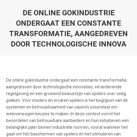
DE ONLINE GOKINDUSTRIE
ONDERGAAT EEN CONSTANTE
TRANSFORMATIE, AANGEDREVEN
DOOR TECHNOLOGISCHE INNOVA
You are here:
De online gokindustrie ondergaat een constante transformatie,
aangedreven door technologische innovaties, veranderende
regelgeving en een groeiend bewustzijn van spelers over veilig
gokken. Voor insiders en ervaren spelers is het begrijpen van de
systemen en betrouwbaarheid van casino’s essentieel om
weloverwogen keuzes te maken. In deze context vormt het
beoordelen van betrouwbare aanbieders en hun initiatieven een
belangrijke pijler binnen industriële normen, vooral wanneer het
gaat om het beschermen van spelers én het stimuleren van