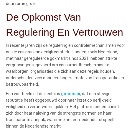
duurzame groei.
De Opkomst Van
Regulering En Vertrouwen
In recente jaren zijn de regulering en controlemechanismen voor
online casino’s aanzienlijk versterkt. Landen zoals Nederland,
met haar gereguleerde gokmarkt sinds 2021, hebben strikte
vergunningen ingevoerd om consumentbescherming te
waarborgen. organisaties die zich aan deze regels houden,
onderscheiden zich door een hogere mate van transparantie en
betrouwbaarheid.
Een voorbeeld uit de sector is
goodman
, dat een stevige
reputatie heeft opgebouwd door haar inzet op eerlijkheid,
veiligheid en verantwoord gokken. Het platform onderscheidt
zich door haar naleving van de strengste normen en haar
transparante aanpak, waarmee het een leidende rol speelt
binnen de Nederlandse markt.