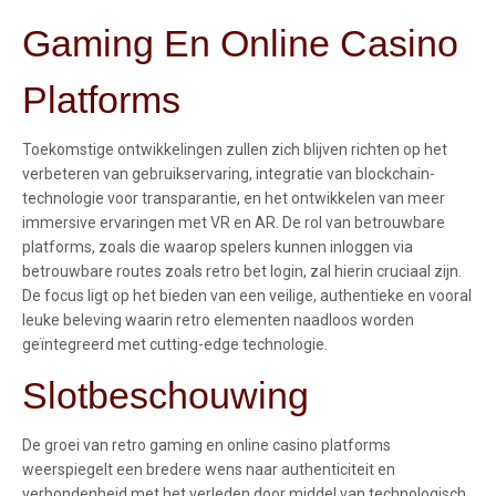
Gaming En Online Casino
Platforms
Toekomstige ontwikkelingen zullen zich blijven richten op het
verbeteren van gebruikservaring, integratie van blockchain-
technologie voor transparantie, en het ontwikkelen van meer
immersive ervaringen met VR en AR. De rol van betrouwbare
platforms, zoals die waarop spelers kunnen inloggen via
betrouwbare routes zoals retro bet login, zal hierin cruciaal zijn.
De focus ligt op het bieden van een veilige, authentieke en vooral
leuke beleving waarin retro elementen naadloos worden
geïntegreerd met cutting-edge technologie.
Slotbeschouwing
De groei van retro gaming en online casino platforms
weerspiegelt een bredere wens naar authenticiteit en
verbondenheid met het verleden door middel van technologisch