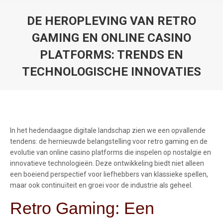
DE HEROPLEVING VAN RETRO
GAMING EN ONLINE CASINO
PLATFORMS: TRENDS EN
TECHNOLOGISCHE INNOVATIES
You are here:
In het hedendaagse digitale landschap zien we een opvallende
tendens: de hernieuwde belangstelling voor retro gaming en de
evolutie van online casino platforms die inspelen op nostalgie en
innovatieve technologieën. Deze ontwikkeling biedt niet alleen
een boeiend perspectief voor liefhebbers van klassieke spellen,
maar ook continuïteit en groei voor de industrie als geheel.
Retro Gaming: Een