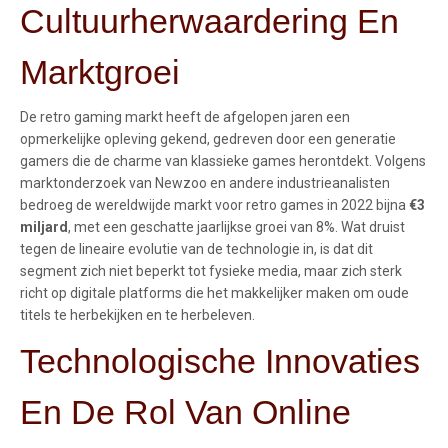
Cultuurherwaardering En
Marktgroei
De retro gaming markt heeft de afgelopen jaren een
opmerkelijke opleving gekend, gedreven door een generatie
gamers die de charme van klassieke games herontdekt. Volgens
marktonderzoek van Newzoo en andere industrieanalisten
bedroeg de wereldwijde markt voor retro games in 2022 bijna
€3
miljard
, met een geschatte jaarlijkse groei van 8%. Wat druist
tegen de lineaire evolutie van de technologie in, is dat dit
segment zich niet beperkt tot fysieke media, maar zich sterk
richt op digitale platforms die het makkelijker maken om oude
titels te herbekijken en te herbeleven.
Technologische Innovaties
En De Rol Van Online