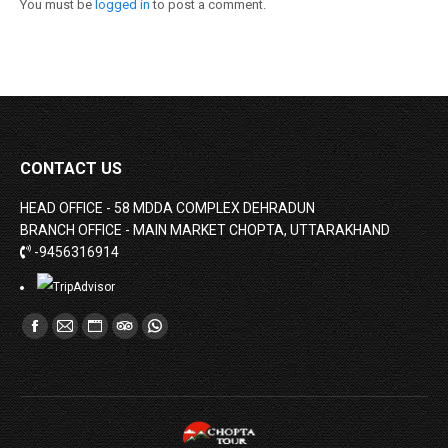
You must be
logged in
to post a comment.
CONTACT US
HEAD OFFICE - 58 MDDA COMPLEX DEHRADUN
BRANCH OFFICE - MAIN MARKET CHOPTA, UTTARAKHAND
-9456316914
Find us on:
Facebook
Mail
Website
TripAdvisor
Whatsapp
page
page
page
page
page
opens
opens
opens
opens
opens
in
in
in
in
in
new
new
new
new
new