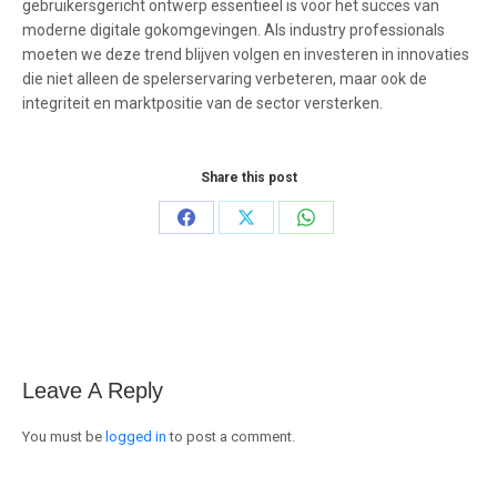
gebruikersgericht ontwerp essentieel is voor het succes van
moderne digitale gokomgevingen. Als industry professionals
moeten we deze trend blijven volgen en investeren in innovaties
die niet alleen de spelerservaring verbeteren, maar ook de
integriteit en marktpositie van de sector versterken.
Share this post
Share
Share
Share
on
on
on
Facebook
X
WhatsApp
Leave A Reply
You must be
logged in
to post a comment.