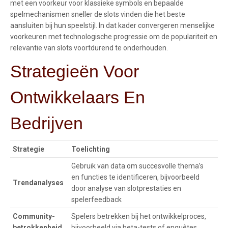
met een voorkeur voor klassieke symbols en bepaalde
spelmechanismen sneller de slots vinden die het beste
aansluiten bij hun speelstijl. In dat kader convergeren menselijke
voorkeuren met technologische progressie om de populariteit en
relevantie van slots voortdurend te onderhouden.
Strategieën Voor
Ontwikkelaars En
Bedrijven
Strategie
Toelichting
Gebruik van data om succesvolle thema’s
en functies te identificeren, bijvoorbeeld
Trendanalyses
door analyse van slotprestaties en
spelerfeedback
Community-
Spelers betrekken bij het ontwikkelproces,
betrokkenheid
bijvoorbeeld via beta-tests of enquêtes