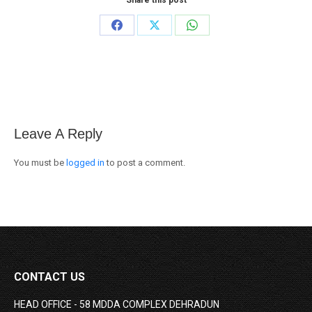
Share this post
Share
Share
Share
on
on
on
Facebook
X
WhatsApp
Leave A Reply
You must be
logged in
to post a comment.
CONTACT US
HEAD OFFICE - 58 MDDA COMPLEX DEHRADUN