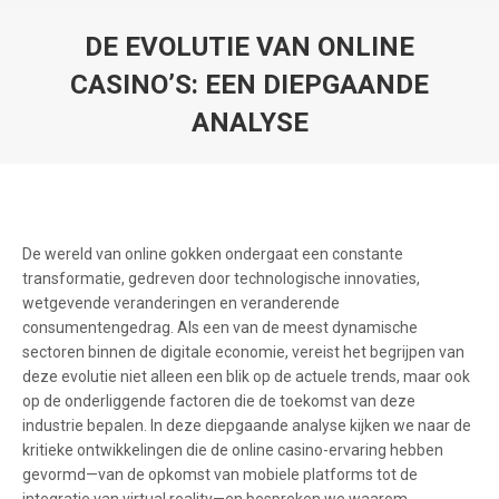
DE EVOLUTIE VAN ONLINE
CASINO’S: EEN DIEPGAANDE
ANALYSE
You are here:
De wereld van online gokken ondergaat een constante
transformatie, gedreven door technologische innovaties,
wetgevende veranderingen en veranderende
consumentengedrag. Als een van de meest dynamische
sectoren binnen de digitale economie, vereist het begrijpen van
deze evolutie niet alleen een blik op de actuele trends, maar ook
op de onderliggende factoren die de toekomst van deze
industrie bepalen. In deze diepgaande analyse kijken we naar de
kritieke ontwikkelingen die de online casino-ervaring hebben
gevormd—van de opkomst van mobiele platforms tot de