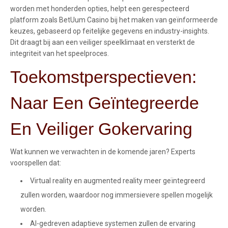
worden met honderden opties, helpt een gerespecteerd
platform zoals BetUum Casino bij het maken van geïnformeerde
keuzes, gebaseerd op feitelijke gegevens en industry-insights.
Dit draagt bij aan een veiliger speelklimaat en versterkt de
integriteit van het speelproces.
Toekomstperspectieven:
Naar Een Geïntegreerde
En Veiliger Gokervaring
Wat kunnen we verwachten in de komende jaren? Experts
voorspellen dat:
Virtual reality en augmented reality meer geïntegreerd
zullen worden, waardoor nog immersievere spellen mogelijk
worden.
AI-gedreven adaptieve systemen zullen de ervaring