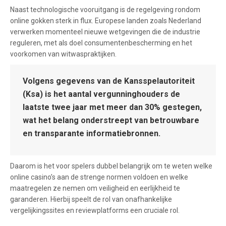
Naast technologische vooruitgang is de regelgeving rondom
online gokken sterk in flux. Europese landen zoals Nederland
verwerken momenteel nieuwe wetgevingen die de industrie
reguleren, met als doel consumentenbescherming en het
voorkomen van witwaspraktijken.
Volgens gegevens van de Kansspelautoriteit
(Ksa) is het aantal vergunninghouders de
laatste twee jaar met meer dan 30% gestegen,
wat het belang onderstreept van betrouwbare
en transparante informatiebronnen.
Daarom is het voor spelers dubbel belangrijk om te weten welke
online casino’s aan de strenge normen voldoen en welke
maatregelen ze nemen om veiligheid en eerlijkheid te
garanderen. Hierbij speelt de rol van onafhankelijke
vergelijkingssites en reviewplatforms een cruciale rol.