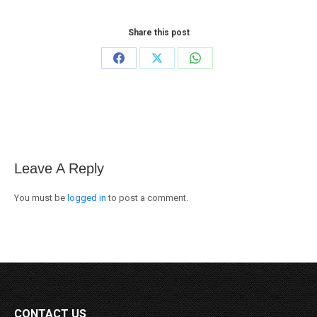
Share this post
Share
Share
Share
on
on
on
Facebook
X
WhatsApp
Leave A Reply
You must be
logged in
to post a comment.
CONTACT US