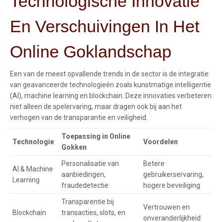
Technologische Innovatie
En Verschuivingen In Het
Online Goklandschap
Een van de meest opvallende trends in de sector is de integratie
van geavanceerde technologieën zoals kunstmatige intelligentie
(AI), machine learning en blockchain. Deze innovaties verbeteren
niet alleen de spelervaring, maar dragen ook bij aan het
verhogen van de transparantie en veiligheid.
Toepassing in Online
Technologie
Voordelen
Gokken
Personalisatie van
Betere
AI & Machine
aanbiedingen,
gebruikerservaring,
Learning
fraudedetectie
hogere beveiliging
Transparentie bij
Vertrouwen en
Blockchain
transacties, slots, en
onveranderlijkheid