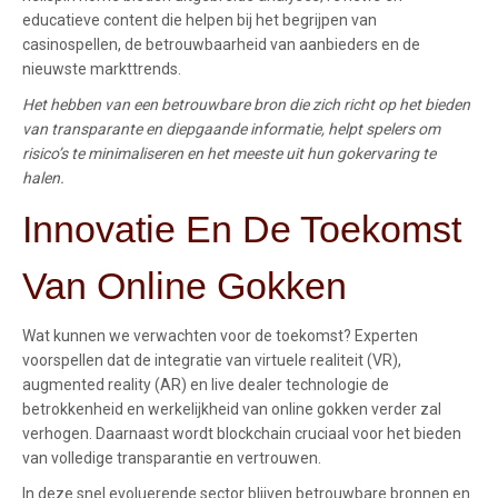
educatieve content die helpen bij het begrijpen van
casinospellen, de betrouwbaarheid van aanbieders en de
nieuwste markttrends.
Het hebben van een betrouwbare bron die zich richt op het bieden
van transparante en diepgaande informatie, helpt spelers om
risico’s te minimaliseren en het meeste uit hun gokervaring te
halen.
Innovatie En De Toekomst
Van Online Gokken
Wat kunnen we verwachten voor de toekomst? Experten
voorspellen dat de integratie van virtuele realiteit (VR),
augmented reality (AR) en live dealer technologie de
betrokkenheid en werkelijkheid van online gokken verder zal
verhogen. Daarnaast wordt blockchain cruciaal voor het bieden
van volledige transparantie en vertrouwen.
In deze snel evoluerende sector blijven betrouwbare bronnen en