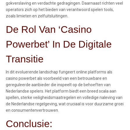
gokverslaving en verdachte gedragingen. Daarnaast richten veel
operators zich op het bieden van verantwoord spelen tools,
zoals limieten en zelfuitsluitingen.
De Rol Van ‘casino
Powerbet’ In De Digitale
Transitie
In dit evoluerende landschap fungeert online platforms als
casino powerbet als voorbeeld van een betrouwbare en
gereguleerde aanbieder die inspeelt op de behoeften van
Nederlandse spelers. Het platform biedt een breed scala aan
spellen, sterke veiligheidsmaatregelen en volledige naleving van
de Nederlandse regelgeving, wat cruciaal is voor duurzame groei
en consumentenvertrouwen.
Conclusie: