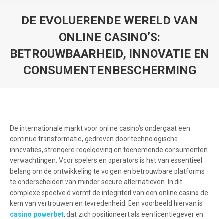
DE EVOLUERENDE WERELD VAN
ONLINE CASINO’S:
BETROUWBAARHEID, INNOVATIE EN
CONSUMENTENBESCHERMING
You are here:
De internationale markt voor online casino’s ondergaat een
continue transformatie, gedreven door technologische
innovaties, strengere regelgeving en toenemende consumenten
verwachtingen. Voor spelers en operators is het van essentieel
belang om de ontwikkeling te volgen en betrouwbare platforms
te onderscheiden van minder secure alternatieven. In dit
complexe speelveld vormt de integriteit van een online casino de
kern van vertrouwen en tevredenheid. Een voorbeeld hiervan is
casino powerbet
, dat zich positioneert als een licentiegever en