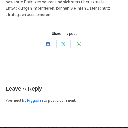
bewährte Praktiken setzen und sich stets über aktuelle
Entwicklungen informieren, können Sie Ihren Datenschutz
strategisch positionieren.
Share this post
Share
Share
Share
on
on
on
Facebook
X
WhatsApp
Leave A Reply
You must be
logged in
to post a comment.