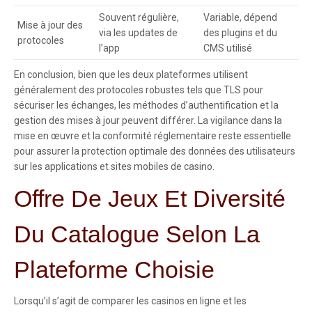
Souvent régulière,
Variable, dépend
Mise à jour des
via les updates de
des plugins et du
protocoles
l’app
CMS utilisé
En conclusion, bien que les deux plateformes utilisent
généralement des protocoles robustes tels que TLS pour
sécuriser les échanges, les méthodes d’authentification et la
gestion des mises à jour peuvent différer. La vigilance dans la
mise en œuvre et la conformité réglementaire reste essentielle
pour assurer la protection optimale des données des utilisateurs
sur les applications et sites mobiles de casino.
Offre De Jeux Et Diversité
Du Catalogue Selon La
Plateforme Choisie
Lorsqu’il s’agit de comparer les casinos en ligne et les