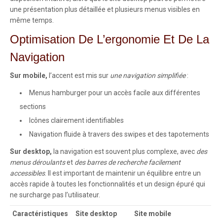
une présentation plus détaillée et plusieurs menus visibles en
même temps.
Optimisation De L’ergonomie Et De La
Navigation
Sur mobile,
l’accent est mis sur
une navigation simplifiée
:
Menus hamburger pour un accès facile aux différentes
sections
Icônes clairement identifiables
Navigation fluide à travers des swipes et des tapotements
Sur desktop,
la navigation est souvent plus complexe, avec
des
menus déroulants
et
des barres de recherche facilement
accessibles
. Il est important de maintenir un équilibre entre un
accès rapide à toutes les fonctionnalités et un design épuré qui
ne surcharge pas l’utilisateur.
Caractéristiques
Site desktop
Site mobile