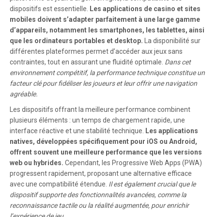
dispositifs est essentielle.
Les applications de casino et sites
mobiles doivent s’adapter parfaitement à une large gamme
d’appareils, notamment les smartphones, les tablettes, ainsi
que les ordinateurs portables et desktop.
La disponibilité sur
différentes plateformes permet d’accéder aux jeux sans
contraintes, tout en assurant une fluidité optimale.
Dans cet
environnement compétitif, la performance technique constitue un
facteur clé pour fidéliser les joueurs et leur offrir une navigation
agréable.
Les dispositifs offrant la meilleure performance combinent
plusieurs éléments : un temps de chargement rapide, une
interface réactive et une stabilité technique.
Les applications
natives, développées spécifiquement pour iOS ou Android,
offrent souvent une meilleure performance que les versions
web ou hybrides.
Cependant, les Progressive Web Apps (PWA)
progressent rapidement, proposant une alternative efficace
avec une compatibilité étendue.
Il est également crucial que le
dispositif supporte des fonctionnalités avancées, comme la
reconnaissance tactile ou la réalité augmentée, pour enrichir
l’expérience de jeu.