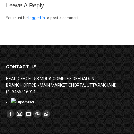
Leave A Reply
You must be
logged in
to post a comment.
CONTACT US
HEAD OFFICE - 58 MDDA COMPLEX DEHRADUN
BRANCH OFFICE - MAIN MARKET CHOPTA, UTTARAKHAND
-9456316914
Find us on:
Facebook
Mail
Website
TripAdvisor
Whatsapp
page
page
page
page
page
opens
opens
opens
opens
opens