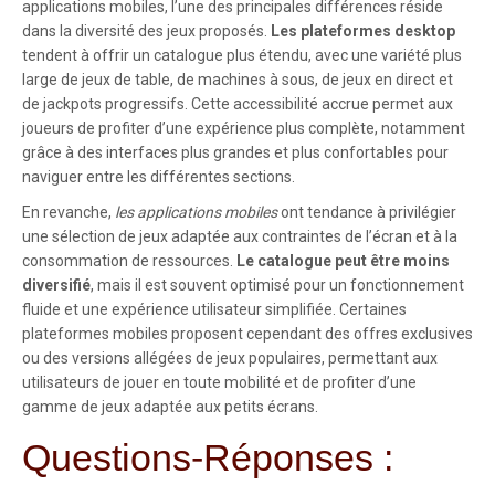
applications mobiles, l’une des principales différences réside
dans la diversité des jeux proposés.
Les plateformes desktop
tendent à offrir un catalogue plus étendu, avec une variété plus
large de jeux de table, de machines à sous, de jeux en direct et
de jackpots progressifs. Cette accessibilité accrue permet aux
joueurs de profiter d’une expérience plus complète, notamment
grâce à des interfaces plus grandes et plus confortables pour
naviguer entre les différentes sections.
En revanche,
les applications mobiles
ont tendance à privilégier
une sélection de jeux adaptée aux contraintes de l’écran et à la
consommation de ressources.
Le catalogue peut être moins
diversifié
, mais il est souvent optimisé pour un fonctionnement
fluide et une expérience utilisateur simplifiée. Certaines
plateformes mobiles proposent cependant des offres exclusives
ou des versions allégées de jeux populaires, permettant aux
utilisateurs de jouer en toute mobilité et de profiter d’une
gamme de jeux adaptée aux petits écrans.
Questions-Réponses :