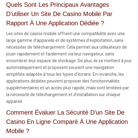
Quels Sont Les Principaux Avantages
D’utiliser Un Site De Casino Mobile Par
Rapport À Une Application Dédiée ?
Les sites de casino mobile offrent une compatibilité avec une
large gamme d’appareils et de systèmes d’exploitation, sans
nécessiter de téléchargement. Cela permet aux utilisateurs de
jouer rapidement et facilement via leur navigateur, sans
encombrer leur espace de stockage. De plus, ils se mettent à jour
automatiquement et proposent souvent une navigation
simplifiée adaptée à tous les types d’écrans. En revanche, les
applications dédiées peuvent proposer des fonctionnalités
supplémentaires et un accès plus rapide, mais sont limitées par
la nécessité de téléchargement et d’installation sur chaque
appareil.
Comment Évaluer La Sécurité D’un Site De
Casino En Ligne Comparé À Une Application
Mobile ?