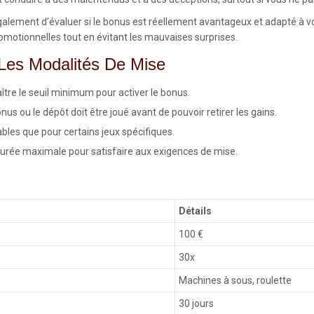
lement d’évaluer si le bonus est réellement avantageux et adapté à votr
omotionnelles tout en évitant les mauvaises surprises.
 Les Modalités De Mise
tre le seuil minimum pour activer le bonus.
us ou le dépôt doit être joué avant de pouvoir retirer les gains.
bles que pour certains jeux spécifiques.
 durée maximale pour satisfaire aux exigences de mise.
Détails
100 €
30x
Machines à sous, roulette
30 jours