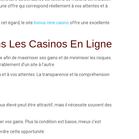
r une offre qui correspond réellement à vos attentes et à
cet égard, le site
bonus nine casino
offre une excellente
ns Les Casinos En Ligne
 afin de maximiser ses gains et de minimiser les risques.
blement d’un site à l’autre.
eu et à vos attentes. La transparence et la compréhension
nus élevé peut être attractif, mais il nécessite souvent des
r vos gains. Plus la condition est basse, mieux c’est.
erdre cette opportunité.