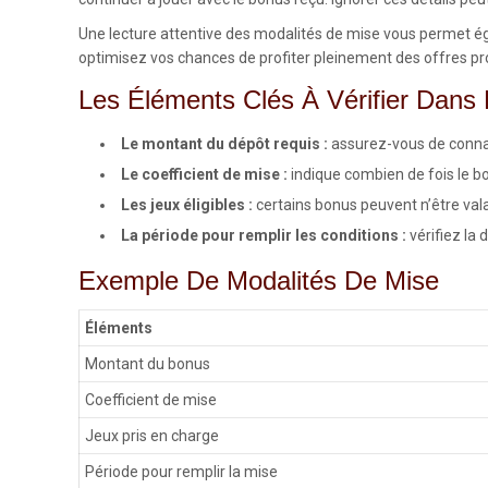
Une lecture attentive des modalités de mise vous permet éga
optimisez vos chances de profiter pleinement des offres pr
Les Éléments Clés À Vérifier Dans
Le montant du dépôt requis :
assurez-vous de connaî
Le coefficient de mise :
indique combien de fois le bon
Les jeux éligibles :
certains bonus peuvent n’être vala
La période pour remplir les conditions :
vérifiez la
Exemple De Modalités De Mise
Éléments
Montant du bonus
Coefficient de mise
Jeux pris en charge
Période pour remplir la mise