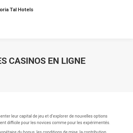
oria Tal Hotels
 CASINOS EN LIGNE
menter leur capital de jeu et d’explorer de nouvelles options
nt difficile pour les novices comme pour les expérimentés.
onétaire du bonus, les conditions de mise, la contribution