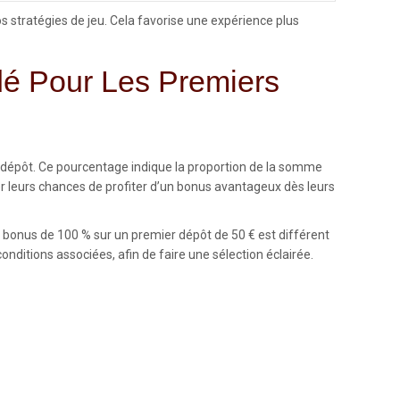
 stratégies de jeu. Cela favorise une expérience plus
é Pour Les Premiers
r dépôt. Ce pourcentage indique la proportion de la somme
r leurs chances de profiter d’un bonus avantageux dès leurs
bonus de 100 % sur un premier dépôt de 50 € est différent
nditions associées, afin de faire une sélection éclairée.