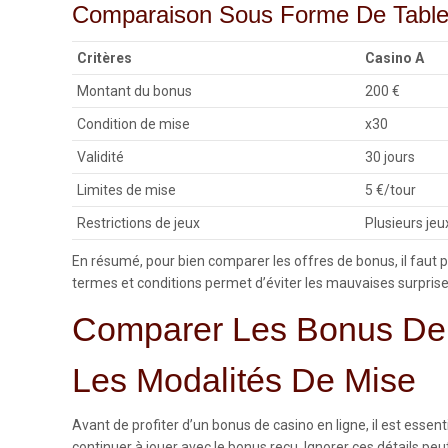
Comparaison Sous Forme De Tabl
Critères
Casino A
Montant du bonus
200 €
Condition de mise
x30
Validité
30 jours
Limites de mise
5 €/tour
Restrictions de jeux
Plusieurs jeu
En résumé, pour bien comparer les offres de bonus, il faut
termes et conditions permet d’éviter les mauvaises surprise
Comparer Les Bonus De C
Les Modalités De Mise
Avant de profiter d’un bonus de casino en ligne, il est es
continuer à jouer avec le bonus reçu. Ignorer ces détails pe