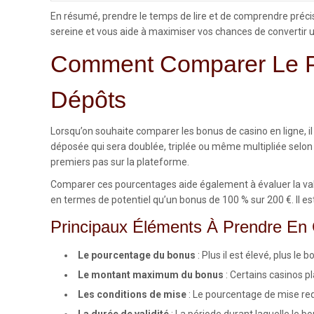
En résumé, prendre le temps de lire et de comprendre préci
sereine et vous aide à maximiser vos chances de convertir u
Comment Comparer Le P
Dépôts
Lorsqu’on souhaite comparer les bonus de casino en ligne, i
déposée qui sera doublée, triplée ou même multipliée selon
premiers pas sur la plateforme.
Comparer ces pourcentages aide également à évaluer la val
en termes de potentiel qu’un bonus de 100 % sur 200 €. Il es
Principaux Éléments À Prendre En
Le pourcentage du bonus
: Plus il est élevé, plus le
Le montant maximum du bonus
: Certains casinos p
Les conditions de mise
: Le pourcentage de mise requ