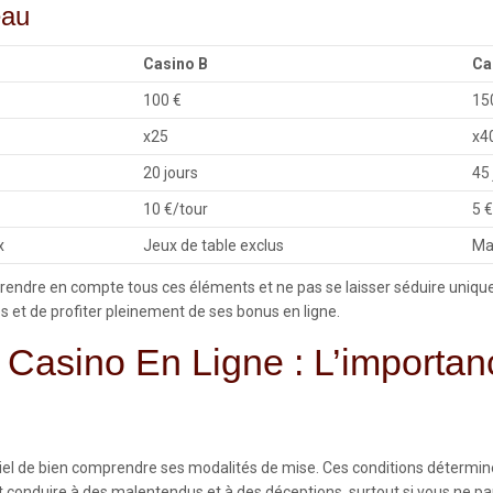
eau
Casino B
Ca
100 €
15
x25
x4
20 jours
45 
10 €/tour
5 
x
Jeux de table exclus
Ma
 prendre en compte tous ces éléments et ne pas se laisser séduire uniq
s et de profiter pleinement de ses bonus en ligne.
asino En Ligne : L’importanc
sentiel de bien comprendre ses modalités de mise. Ces conditions déterm
ut conduire à des malentendus et à des déceptions, surtout si vous ne pa