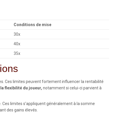
Conditions de mise
30x
40x
35x
ions
es. Ces limites peuvent fortement influencer la rentabilité
a flexibilité du joueur,
notamment si celui-ci parvient à
tre. Ces limites s’appliquent généralement à la somme
ant des gains élevés.