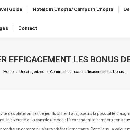
avel Guide
Hotels in Chopta/ Camps in Chopta
De
ages
Contact
 EFFICACEMENT LES BONUS DES
You are here:
Home
Uncategorized
Comment comparer efficacement les bonus…
ivité des plateformes de jeu. Ils offrent aux joueurs la possibilité d’aug
 la diversité et la complexité des offres rendent la comparaison souve
 prendre en compte plusieurs critères importants. Parmi eux, la valeur m