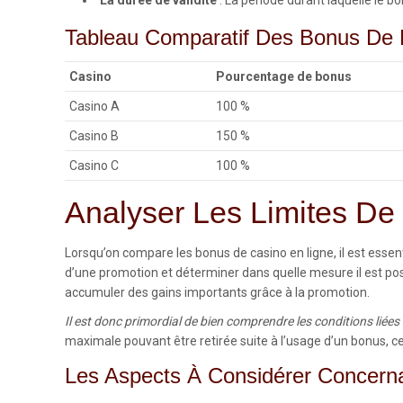
La durée de validité
: La période durant laquelle le bo
Tableau Comparatif Des Bonus De 
Casino
Pourcentage de bonus
Casino A
100 %
Casino B
150 %
Casino C
100 %
Analyser Les Limites De
Lorsqu’on compare les bonus de casino en ligne, il est essent
d’une promotion et déterminer dans quelle mesure il est poss
accumuler des gains importants grâce à la promotion.
Il est donc primordial de bien comprendre les conditions liée
maximale pouvant être retirée suite à l’usage d’un bonus, c
Les Aspects À Considérer Concerna