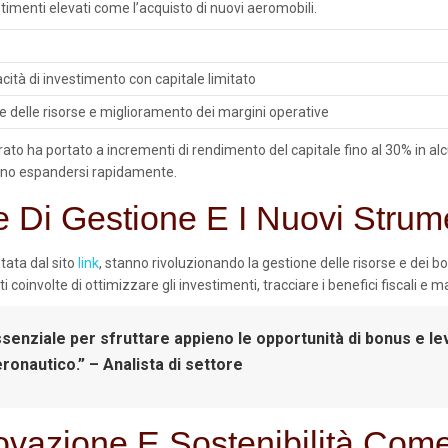
estimenti elevati come l’acquisto di nuovi aeromobili.
ità di investimento con capitale limitato
 delle risorse e miglioramento dei margini operative
brato ha portato a incrementi di rendimento del capitale fino al 30% in a
ono espandersi rapidamente.
e Di Gestione E I Nuovi Strume
tata dal sito
link
, stanno rivoluzionando la gestione delle risorse e dei bo
coinvolte di ottimizzare gli investimenti, tracciare i benefici fiscali e m
 essenziale per sfruttare appieno le opportunità di bonus e 
ronautico.” – Analista di settore
ovazione E Sostenibilità Come 