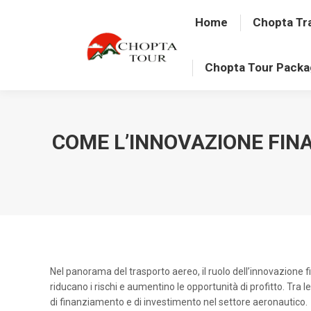
Home
Chopta Tr
Chopta Tour Pack
COME L’INNOVAZIONE FINA
Nel panorama del trasporto aereo, il ruolo dell’innovazione f
riducano i rischi e aumentino le opportunità di profitto. Tra
di finanziamento e di investimento nel settore aeronautico.