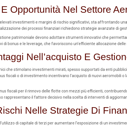
e E Opportunità Nel Settore Ae
a elevati investimenti e margini di rischio significativi, sta affrontand
digitalizzazione dei processi finanziari richiedono strategie avanzate di gest
gestione patrimoniale devono adottare strumenti innovativi che permettan
i di bonus e le leverage, che favoriscono un’efficiente allocazione delle 
ntaggi Nell’acquisto E Gestion
 che stimolano investimenti mirati, spesso supportati da enti pubblici
bonus fiscali o di investimento incentivano l’acquisto di nuovi aeromobili 
iscali per il rinnovo delle flotte con mezzi più efficienti, contribuendo 
esso rappresentano il fattore decisivo nella scelta di interventi di aggior
ischi Nelle Strategie Di Fina
 all’utilizzo di capitale di terzi per aumentare l’esposizione di un invest