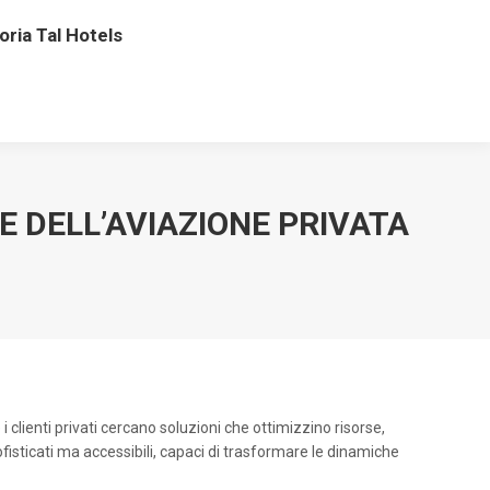
oria Tal Hotels
E DELL’AVIAZIONE PRIVATA
clienti privati cercano soluzioni che ottimizzino risorse,
fisticati ma accessibili, capaci di trasformare le dinamiche