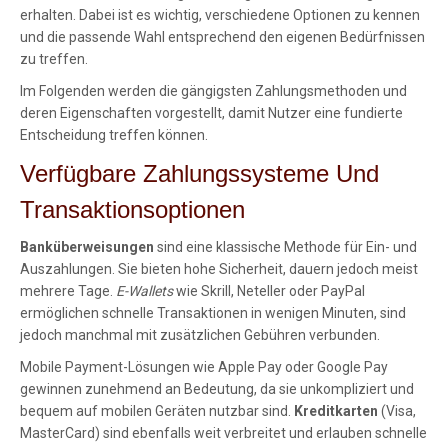
erhalten. Dabei ist es wichtig, verschiedene Optionen zu kennen
und die passende Wahl entsprechend den eigenen Bedürfnissen
zu treffen.
Im Folgenden werden die gängigsten Zahlungsmethoden und
deren Eigenschaften vorgestellt, damit Nutzer eine fundierte
Entscheidung treffen können.
Verfügbare Zahlungssysteme Und
Transaktionsoptionen
Banküberweisungen
sind eine klassische Methode für Ein- und
Auszahlungen. Sie bieten hohe Sicherheit, dauern jedoch meist
mehrere Tage.
E-Wallets
wie Skrill, Neteller oder PayPal
ermöglichen schnelle Transaktionen in wenigen Minuten, sind
jedoch manchmal mit zusätzlichen Gebühren verbunden.
Mobile Payment-Lösungen wie Apple Pay oder Google Pay
gewinnen zunehmend an Bedeutung, da sie unkompliziert und
bequem auf mobilen Geräten nutzbar sind.
Kreditkarten
(Visa,
MasterCard) sind ebenfalls weit verbreitet und erlauben schnelle