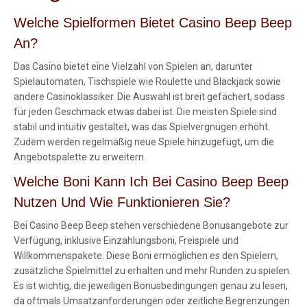
Welche Spielformen Bietet Casino Beep Beep
An?
Das Casino bietet eine Vielzahl von Spielen an, darunter
Spielautomaten, Tischspiele wie Roulette und Blackjack sowie
andere Casinoklassiker. Die Auswahl ist breit gefächert, sodass
für jeden Geschmack etwas dabei ist. Die meisten Spiele sind
stabil und intuitiv gestaltet, was das Spielvergnügen erhöht.
Zudem werden regelmäßig neue Spiele hinzugefügt, um die
Angebotspalette zu erweitern.
Welche Boni Kann Ich Bei Casino Beep Beep
Nutzen Und Wie Funktionieren Sie?
Bei Casino Beep Beep stehen verschiedene Bonusangebote zur
Verfügung, inklusive Einzahlungsboni, Freispiele und
Willkommenspakete. Diese Boni ermöglichen es den Spielern,
zusätzliche Spielmittel zu erhalten und mehr Runden zu spielen.
Es ist wichtig, die jeweiligen Bonusbedingungen genau zu lesen,
da oftmals Umsatzanforderungen oder zeitliche Begrenzungen