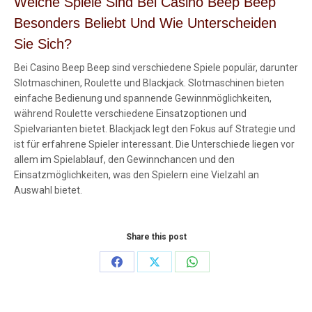
Welche Spiele Sind Bei Casino Beep Beep
Besonders Beliebt Und Wie Unterscheiden
Sie Sich?
Bei Casino Beep Beep sind verschiedene Spiele populär, darunter
Slotmaschinen, Roulette und Blackjack. Slotmaschinen bieten
einfache Bedienung und spannende Gewinnmöglichkeiten,
während Roulette verschiedene Einsatzoptionen und
Spielvarianten bietet. Blackjack legt den Fokus auf Strategie und
ist für erfahrene Spieler interessant. Die Unterschiede liegen vor
allem im Spielablauf, den Gewinnchancen und den
Einsatzmöglichkeiten, was den Spielern eine Vielzahl an
Auswahl bietet.
Share this post
Share
Share
Share
on
on
on