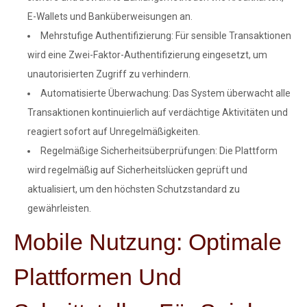
E-Wallets und Banküberweisungen an.
Mehrstufige Authentifizierung: Für sensible Transaktionen
wird eine Zwei-Faktor-Authentifizierung eingesetzt, um
unautorisierten Zugriff zu verhindern.
Automatisierte Überwachung: Das System überwacht alle
Transaktionen kontinuierlich auf verdächtige Aktivitäten und
reagiert sofort auf Unregelmäßigkeiten.
Regelmäßige Sicherheitsüberprüfungen: Die Plattform
wird regelmäßig auf Sicherheitslücken geprüft und
aktualisiert, um den höchsten Schutzstandard zu
gewährleisten.
Mobile Nutzung: Optimale
Plattformen Und