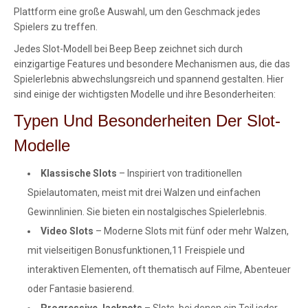
Plattform eine große Auswahl, um den Geschmack jedes
Spielers zu treffen.
Jedes Slot-Modell bei Beep Beep zeichnet sich durch
einzigartige Features und besondere Mechanismen aus, die das
Spielerlebnis abwechslungsreich und spannend gestalten. Hier
sind einige der wichtigsten Modelle und ihre Besonderheiten:
Typen Und Besonderheiten Der Slot-
Modelle
Klassische Slots
– Inspiriert von traditionellen
Spielautomaten, meist mit drei Walzen und einfachen
Gewinnlinien. Sie bieten ein nostalgisches Spielerlebnis.
Video Slots
– Moderne Slots mit fünf oder mehr Walzen,
mit vielseitigen Bonusfunktionen,11 Freispiele und
interaktiven Elementen, oft thematisch auf Filme, Abenteuer
oder Fantasie basierend.