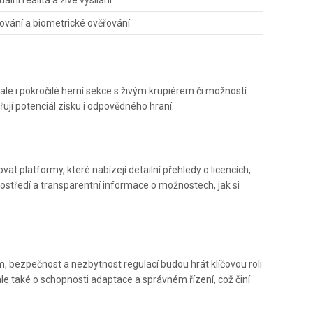
uální realita a živé vysílání
rování a biometrické ověřování
ale i pokročilé herní sekce s živým krupiérem či možností
řují potenciál zisku i odpovědného hraní.
at platformy, které nabízejí detailní přehledy o licencích,
rostředí a transparentní informace o možnostech, jak si
, bezpečnost a nezbytnost regulací budou hrát klíčovou roli
le také o schopnosti adaptace a správném řízení, což činí