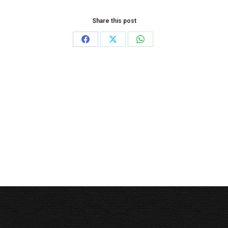
Share this post
Share
Share
Share
on
on
on
Facebook
X
WhatsApp