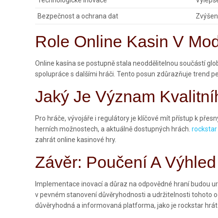
Technologické inovace
Vylepše
Bezpečnost a ochrana dat
Zvýšen
Role Online Kasin V Mo
Online kasína se postupně stala neoddělitelnou součástí glob
spolupráce s dalšími hráči. Tento posun zdůrazňuje trend per
Jaký Je Význam Kvalitní
Pro hráče, vývojáře i regulátory je klíčové mít přístup k pře
herních možnostech, a aktuálně dostupných hrách.
rockstar
zahrát online kasinové hry.
Závěr: Poučení A Výhle
Implementace inovací a důraz na odpovědné hraní budou určo
v pevném stanovení důvěryhodnosti a udržitelnosti tohoto o
důvěryhodná a informovaná platforma, jako je rockstar hrát