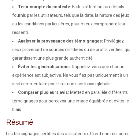
Tenir compte du contexte:
Faites attention aux détails
fournis par les utilisateurs, tels que la date, la nature des jeux
ou les conditions particulières, pour mieux comprendre leur
ressenti.
Analyser la provenance des témoignages:
Privilégiez
ceux provenant de sources certifiées ou de profils vérifiés, qui
garantissent une plus grande authenticité.
Éviter les généralisations:
Rappelez-vous que chaque
expérience est subjective. Ne vous fiez pas uniquement à un
seul commentaire pour tirer une conclusion globale.
Comparer plusieurs avis:
Mettez en parallèle différents
témoignages pour percevoir une image équilibrée et éviter le
biais.
Résumé
Les témoignages certifiés des utilisateurs offrent une ressource