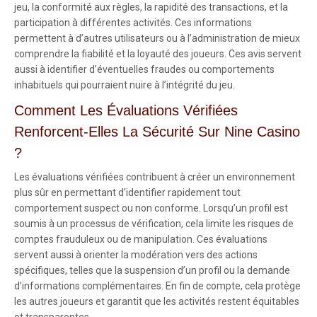
jeu, la conformité aux règles, la rapidité des transactions, et la
participation à différentes activités. Ces informations
permettent à d’autres utilisateurs ou à l’administration de mieux
comprendre la fiabilité et la loyauté des joueurs. Ces avis servent
aussi à identifier d’éventuelles fraudes ou comportements
inhabituels qui pourraient nuire à l’intégrité du jeu.
Comment Les Évaluations Vérifiées
Renforcent-Elles La Sécurité Sur Nine Casino
?
Les évaluations vérifiées contribuent à créer un environnement
plus sûr en permettant d’identifier rapidement tout
comportement suspect ou non conforme. Lorsqu’un profil est
soumis à un processus de vérification, cela limite les risques de
comptes frauduleux ou de manipulation. Ces évaluations
servent aussi à orienter la modération vers des actions
spécifiques, telles que la suspension d’un profil ou la demande
d’informations complémentaires. En fin de compte, cela protège
les autres joueurs et garantit que les activités restent équitables