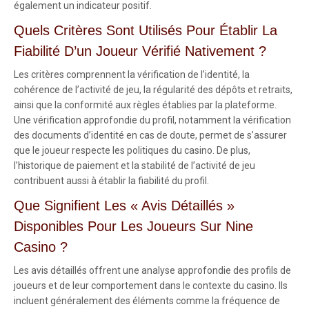
également un indicateur positif.
Quels Critères Sont Utilisés Pour Établir La
Fiabilité D’un Joueur Vérifié Nativement ?
Les critères comprennent la vérification de l’identité, la
cohérence de l’activité de jeu, la régularité des dépôts et retraits,
ainsi que la conformité aux règles établies par la plateforme.
Une vérification approfondie du profil, notamment la vérification
des documents d’identité en cas de doute, permet de s’assurer
que le joueur respecte les politiques du casino. De plus,
l’historique de paiement et la stabilité de l’activité de jeu
contribuent aussi à établir la fiabilité du profil.
Que Signifient Les « Avis Détaillés »
Disponibles Pour Les Joueurs Sur Nine
Casino ?
Les avis détaillés offrent une analyse approfondie des profils de
joueurs et de leur comportement dans le contexte du casino. Ils
incluent généralement des éléments comme la fréquence de