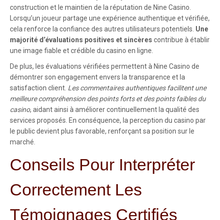
construction et le maintien de la réputation de Nine Casino.
Lorsqu’un joueur partage une expérience authentique et vérifiée,
cela renforce la confiance des autres utilisateurs potentiels.
Une
majorité d’évaluations positives et sincères
contribue à établir
une image fiable et crédible du casino en ligne.
De plus, les évaluations vérifiées permettent à Nine Casino de
démontrer son engagement envers la transparence et la
satisfaction client.
Les commentaires authentiques facilitent une
meilleure compréhension des points forts et des points faibles du
casino
, aidant ainsi à améliorer continuellement la qualité des
services proposés. En conséquence, la perception du casino par
le public devient plus favorable, renforçant sa position sur le
marché.
Conseils Pour Interpréter
Correctement Les
Témoignages Certifiés