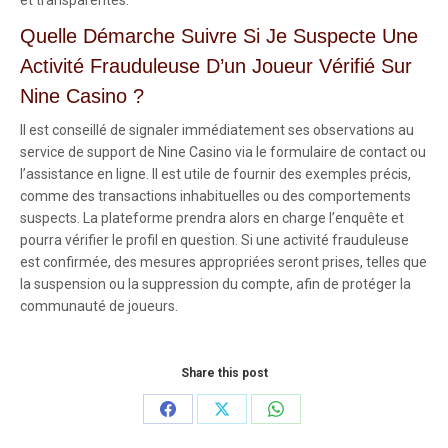
et transparentes.
Quelle Démarche Suivre Si Je Suspecte Une
Activité Frauduleuse D’un Joueur Vérifié Sur
Nine Casino ?
Il est conseillé de signaler immédiatement ses observations au
service de support de Nine Casino via le formulaire de contact ou
l’assistance en ligne. Il est utile de fournir des exemples précis,
comme des transactions inhabituelles ou des comportements
suspects. La plateforme prendra alors en charge l’enquête et
pourra vérifier le profil en question. Si une activité frauduleuse
est confirmée, des mesures appropriées seront prises, telles que
la suspension ou la suppression du compte, afin de protéger la
communauté de joueurs.
Share this post
Share
Share
Share