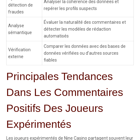
Analyser la cohérence des données et
détection de
repérer les profils suspects
fraudes
Évaluer la naturalité des commentaires et
Analyse
détecter les modèles de rédaction
sémantique
automatisés
Comparer les données avec des bases de
Vérification
données vérifiées ou d’autres sources
externe
fiables
Principales Tendances
Dans Les Commentaires
Positifs Des Joueurs
Expérimentés
Les joueurs expérimentés de Nine Casino partagent souvent leur