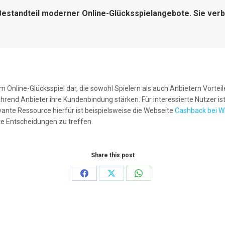
estandteil moderner Online-Glücksspielangebote. Sie verb
nline-Glücksspiel dar, die sowohl Spielern als auch Anbietern Vorteil
ährend Anbieter ihre Kundenbindung stärken. Für interessierte Nutzer 
evante Ressource hierfür ist beispielsweise die Webseite
Cashback bei W
e Entscheidungen zu treffen.
Share this post
Share
Share
Share
on
on
on
Facebook
X
WhatsApp