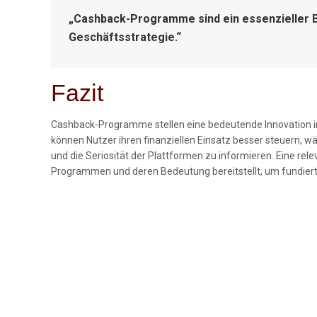
„Cashback-Programme sind ein essenzieller B
Geschäftsstrategie.“
Fazit
Cashback-Programme stellen eine bedeutende Innovation im O
können Nutzer ihren finanziellen Einsatz besser steuern, w
und die Seriosität der Plattformen zu informieren. Eine rel
Programmen und deren Bedeutung bereitstellt, um fundiert