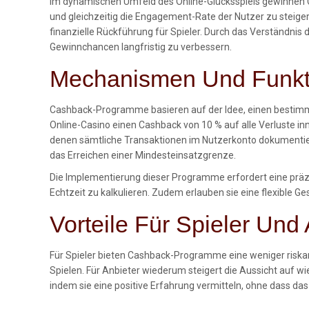
Im dynamischen Umfeld des Online-Glücksspiels gewinnen 
und gleichzeitig die Engagement-Rate der Nutzer zu steiger
finanzielle Rückführung für Spieler. Durch das Verständnis
Gewinnchancen langfristig zu verbessern.
Mechanismen Und Funkt
Cashback-Programme basieren auf der Idee, einen bestimmte
Online-Casino einen Cashback von 10 % auf alle Verluste i
denen sämtliche Transaktionen im Nutzerkonto dokumentier
das Erreichen einer Mindesteinsatzgrenze.
Die Implementierung dieser Programme erfordert eine präzi
Echtzeit zu kalkulieren. Zudem erlauben sie eine flexible 
Vorteile Für Spieler Und 
Für Spieler bieten Cashback-Programme eine weniger riskant
Spielen. Für Anbieter wiederum steigert die Aussicht auf 
indem sie eine positive Erfahrung vermitteln, ohne dass d