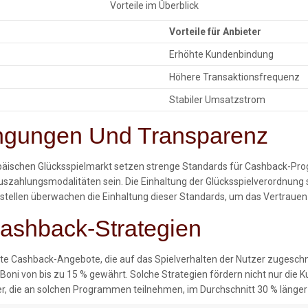
Vorteile im Überblick
Vorteile für Anbieter
Erhöhte Kundenbindung
Höhere Transaktionsfrequenz
Stabiler Umsatzstrom
ngungen Und Transparenz
äischen Glücksspielmarkt setzen strenge Standards für Cashback-Pro
zahlungsmodalitäten sein. Die Einhaltung der
Glücksspielverordnung
stellen überwachen die Einhaltung dieser Standards, um das Vertrauen
Cashback-Strategien
e Cashback-Angebote, die auf das Spielverhalten der Nutzer zugeschnitte
oni von bis zu 15 % gewährt. Solche Strategien fördern nicht nur die
er, die an solchen Programmen teilnehmen, im Durchschnitt 30 % länger 