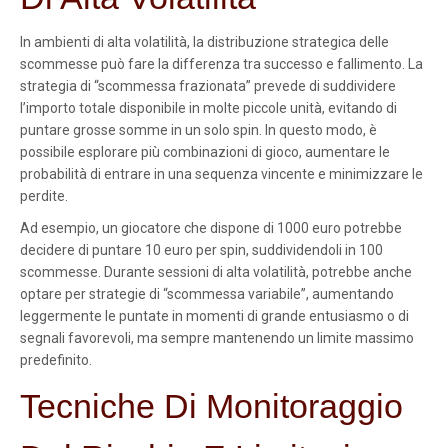
In ambienti di alta volatilità, la distribuzione strategica delle
scommesse può fare la differenza tra successo e fallimento. La
strategia di “scommessa frazionata” prevede di suddividere
l’importo totale disponibile in molte piccole unità, evitando di
puntare grosse somme in un solo spin. In questo modo, è
possibile esplorare più combinazioni di gioco, aumentare le
probabilità di entrare in una sequenza vincente e minimizzare le
perdite.
Ad esempio, un giocatore che dispone di 1000 euro potrebbe
decidere di puntare 10 euro per spin, suddividendoli in 100
scommesse. Durante sessioni di alta volatilità, potrebbe anche
optare per strategie di “scommessa variabile”, aumentando
leggermente le puntate in momenti di grande entusiasmo o di
segnali favorevoli, ma sempre mantenendo un limite massimo
predefinito.
Tecniche Di Monitoraggio