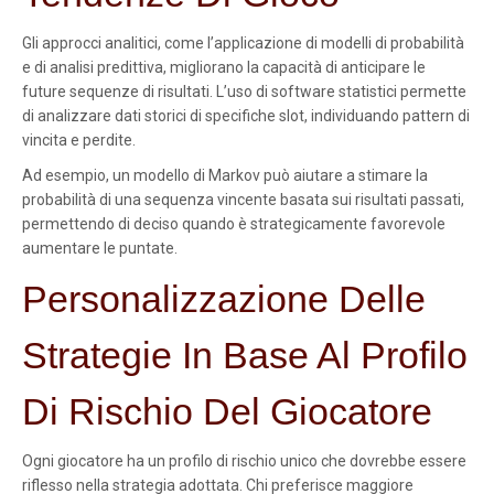
Gli approcci analitici, come l’applicazione di modelli di probabilità
e di analisi predittiva, migliorano la capacità di anticipare le
future sequenze di risultati. L’uso di software statistici permette
di analizzare dati storici di specifiche slot, individuando pattern di
vincita e perdite.
Ad esempio, un modello di Markov può aiutare a stimare la
probabilità di una sequenza vincente basata sui risultati passati,
permettendo di deciso quando è strategicamente favorevole
aumentare le puntate.
Personalizzazione Delle
Strategie In Base Al Profilo
Di Rischio Del Giocatore
Ogni giocatore ha un profilo di rischio unico che dovrebbe essere
riflesso nella strategia adottata. Chi preferisce maggiore