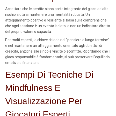
Accettare che le perdite siano parte integrante del gioco ad alto
rischio aiuta a mantenere una mentalità robusta. Un
atteggiamento positivo e resiliente si basa sulla comprensione
che ogni sessione è un evento isolato, e non un indicatore diretto
del proprio valore o capacità.
Per molti esperti, la chiave risiede nel “pensiero a lungo termine”
e nel mantenere un atteggiamento orientato agli obiettivi di
crescita, anziché alle singole vincite o sconfitte. Ricordando che il
gioco responsabile è fondamentale, si può preservare l’equilibrio
emotivo e finanziario.
Esempi Di Tecniche Di
Mindfulness E
Visualizzazione Per
Giocatori Esperti