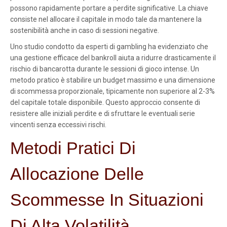
possono rapidamente portare a perdite significative. La chiave
consiste nel allocare il capitale in modo tale da mantenere la
sostenibilità anche in caso di sessioni negative.
Uno studio condotto da esperti di gambling ha evidenziato che
una gestione efficace del bankroll aiuta a ridurre drasticamente il
rischio di bancarotta durante le sessioni di gioco intense. Un
metodo pratico è stabilire un budget massimo e una dimensione
di scommessa proporzionale, tipicamente non superiore al 2-3%
del capitale totale disponibile. Questo approccio consente di
resistere alle iniziali perdite e di sfruttare le eventuali serie
vincenti senza eccessivi rischi.
Metodi Pratici Di
Allocazione Delle
Scommesse In Situazioni
Di Alta Volatilità