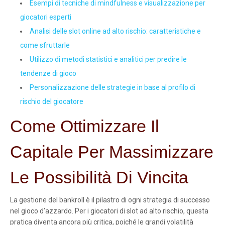
Esempi di tecniche di mindfulness e visualizzazione per
giocatori esperti
Analisi delle slot online ad alto rischio: caratteristiche e
come sfruttarle
Utilizzo di metodi statistici e analitici per predire le
tendenze di gioco
Personalizzazione delle strategie in base al profilo di
rischio del giocatore
Come Ottimizzare Il
Capitale Per Massimizzare
Le Possibilità Di Vincita
La gestione del bankroll è il pilastro di ogni strategia di successo
nel gioco d’azzardo. Per i giocatori di slot ad alto rischio, questa
pratica diventa ancora più critica, poiché le grandi volatilità