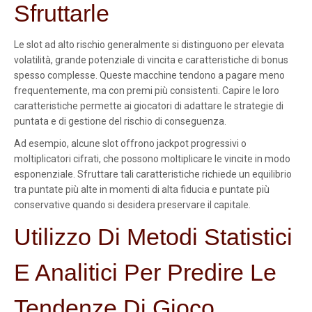
Sfruttarle
Le slot ad alto rischio generalmente si distinguono per elevata
volatilità, grande potenziale di vincita e caratteristiche di bonus
spesso complesse. Queste macchine tendono a pagare meno
frequentemente, ma con premi più consistenti. Capire le loro
caratteristiche permette ai giocatori di adattare le strategie di
puntata e di gestione del rischio di conseguenza.
Ad esempio, alcune slot offrono jackpot progressivi o
moltiplicatori cifrati, che possono moltiplicare le vincite in modo
esponenziale. Sfruttare tali caratteristiche richiede un equilibrio
tra puntate più alte in momenti di alta fiducia e puntate più
conservative quando si desidera preservare il capitale.
Utilizzo Di Metodi Statistici
E Analitici Per Predire Le
Tendenze Di Gioco