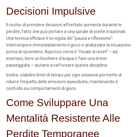
Decisioni Impulsive
Il rischio di prendere decisioni affrettate aumenta durante le
perdite, fatto che può portare a una spirale di scelte irrazionali.
Una tecnica efficace è la regola del “pausa e riflessione”:
interrompere immediatamente il gioco e analizzare la situazione
prima di riprendere. Approcci come il “rituale di reset” – ad
esempio, bere un bicchiere d’acqua o fare una breve
passeggiata – aiutano a rafforzare questa disciplina.
Inoltre, stabilire limiti di tempo per ogni sessione permette di
ridurre l’impatto delle emozioni episodiche, mantenendo il
controllo sui comportamenti di gioco.
Come Sviluppare Una
Mentalità Resistente Alle
Perdite Temporanee