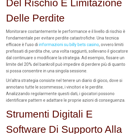
Del Rischio E Limitazione
Delle Perdite
Monitorare costantemente le performance e il livello di rischio è
fondamentale per evitare perdite catastrofiche. Una tecnica
efficace è l’uso di
informazioni su billy bets casino
, ovvero limiti
prefissati di perdita che, una volta raggiunti, sollevano il giocatore
dal continuare o modificare la strategia. Ad esempio, fissare un
limite del 20% del bankroll può impedire di perdere più di quanto
si possa consentire in una singola sessione.
Un’altra strategia consiste nel tenere un diario di gioco, dove si
annotano tutte le scommesse, i vincitori e le perdite.
Analizzando regolarmente questi dati, i giocatori possono
identificare pattern e adattare le proprie azioni di conseguenza.
Strumenti Digitali E
Software Di Supporto Alla