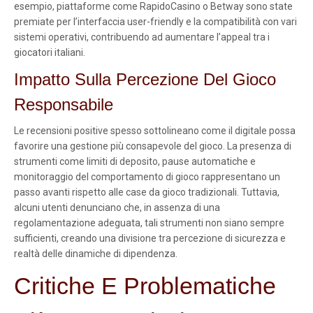
esempio, piattaforme come RapidoCasino o Betway sono state
premiate per l’interfaccia user-friendly e la compatibilità con vari
sistemi operativi, contribuendo ad aumentare l’appeal tra i
giocatori italiani.
Impatto Sulla Percezione Del Gioco
Responsabile
Le recensioni positive spesso sottolineano come il digitale possa
favorire una gestione più consapevole del gioco. La presenza di
strumenti come limiti di deposito, pause automatiche e
monitoraggio del comportamento di gioco rappresentano un
passo avanti rispetto alle case da gioco tradizionali. Tuttavia,
alcuni utenti denunciano che, in assenza di una
regolamentazione adeguata, tali strumenti non siano sempre
sufficienti, creando una divisione tra percezione di sicurezza e
realtà delle dinamiche di dipendenza.
Critiche E Problematiche