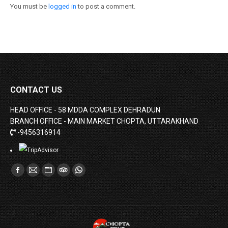
You must be
logged in
to post a comment.
CONTACT US
HEAD OFFICE - 58 MDDA COMPLEX DEHRADUN
BRANCH OFFICE - MAIN MARKET CHOPTA, UTTARAKHAND
-9456316914
Find us on:
Facebook
Mail
Website
TripAdvisor
Whatsapp
page
page
page
page
page
opens
opens
opens
opens
opens
in
in
in
in
in